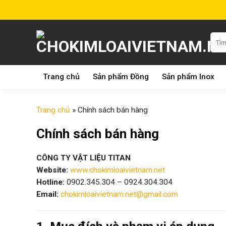
Skip
to
content
Tìm
kiếm:
Trang chủ
Sản phẩm Đồng
Sản phẩm Inox
Trang chủ
»
Chính sách bán hàng
Chính sách bán hàng
CÔNG TY VẬT LIỆU TITAN
Website:
www.chokimloaivietnam.net
Hotline:
0902.345.304 – 0924.304.304
Email:
chokimloaivietnam.net@gmail.com