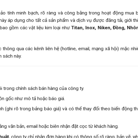
o tính minh bạch, rõ ràng và công bằng trong hoạt động mua 
này áp dụng cho tất cả sản phẩm và dịch vụ được đăng tải, giới th
 bao gồm các vật liệu kim loại như
Titan, Inox, Niken, Đồng, Nh
thông qua các kênh liên hệ (hotline, email, mạng xã hội) mặc nh
h sách này.
õi trong chính sách bán hàng của công ty.
ồn gốc như mô tả hoặc báo giá.
ịnh (ghi rõ trong bảng báo giá) và có thể thay đổi theo biến động t
ằng văn bản, email hoặc biên nhận đặt cọc từ khách hàng.
thuật
, công ty chỉ nhận đơn hàng khi có thông số rõ ràng, bản vẽ, y