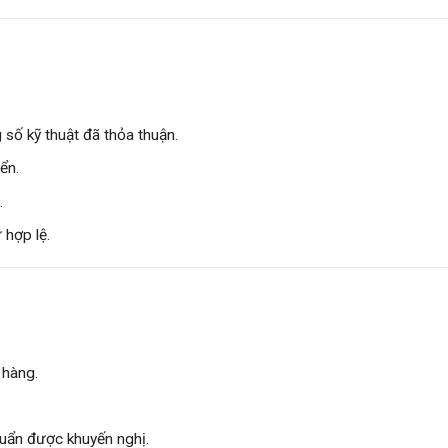
 số kỹ thuật đã thỏa thuận.
ển.
.
 hợp lệ.
 hàng.
huẩn được khuyến nghị.