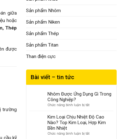
Sản phẩm Nhôm
bán giữa
iệu hoặc
Sản phẩm Niken
ôm, Thép
Sản phẩm Thép
Sản phẩm Titan
iên được
Than điện cực
Bài viết – tin tức
Nhôm Được Ứng Dụng Gì Trong
Công Nghiệp?
ở
Chức năng bình luận bị tắt
hị trường
Nhôm
Được
Kim Loại Chịu Nhiệt Độ Cao
Ứng
Nào? Top Kim Loại, Hợp Kim
Dụng
Bền Nhiệt
Gì
ở
Chức năng bình luận bị tắt
Trong
êu cầu kỹ
Kim