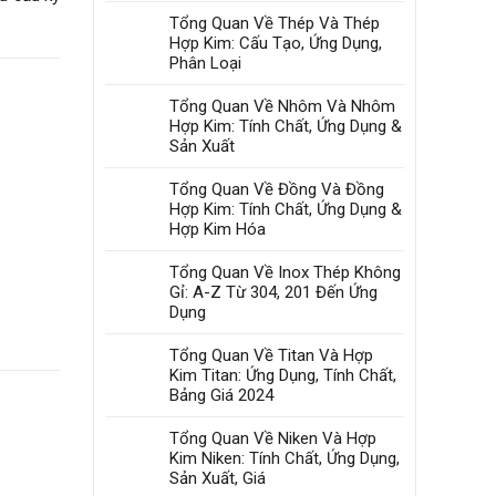
Công
Loại
Tổng Quan Về Thép Và Thép
Nghiệp?
Chịu
Hợp Kim: Cấu Tạo, Ứng Dụng,
Nhiệt
Phân Loại
Độ
Cao
Tổng Quan Về Nhôm Và Nhôm
Nào?
Hợp Kim: Tính Chất, Ứng Dụng &
Top
Sản Xuất
Kim
Loại,
Tổng Quan Về Đồng Và Đồng
Hợp
Kim
Hợp Kim: Tính Chất, Ứng Dụng &
Bền
Hợp Kim Hóa
Nhiệt
Tổng Quan Về Inox Thép Không
Gỉ: A-Z Từ 304, 201 Đến Ứng
Dụng
Tổng Quan Về Titan Và Hợp
Kim Titan: Ứng Dụng, Tính Chất,
Bảng Giá 2024
Tổng Quan Về Niken Và Hợp
Kim Niken: Tính Chất, Ứng Dụng,
Sản Xuất, Giá