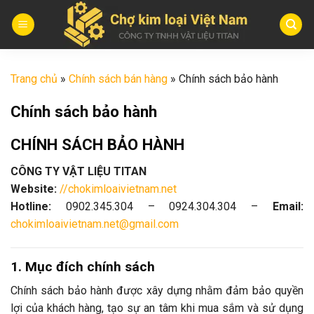
Skip
to
content
Trang chủ
»
Chính sách bán hàng
»
Chính sách bảo hành
Chính sách bảo hành
CHÍNH SÁCH BẢO HÀNH
CÔNG TY VẬT LIỆU TITAN
Website:
//chokimloaivietnam.net
Hotline:
0902.345.304 – 0924.304.304 –
Email:
chokimloaivietnam.net@gmail.com
1. Mục đích chính sách
Chính sách bảo hành được xây dựng nhằm đảm bảo quyền
lợi của khách hàng, tạo sự an tâm khi mua sắm và sử dụng