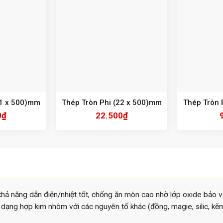
21 x 500)mm
Thép Tròn Phi (22 x 500)mm
Thép Tròn 
0
₫
22.500
₫
 khả năng dẫn điện/nhiệt tốt, chống ăn mòn cao nhờ lớp oxide bảo 
i dạng hợp kim nhôm với các nguyên tố khác (đồng, magie, silic, k