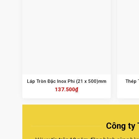
Láp Tròn Đặc Inox Phi (21 x 500)mm
Thép 
137.500
₫
Công ty 