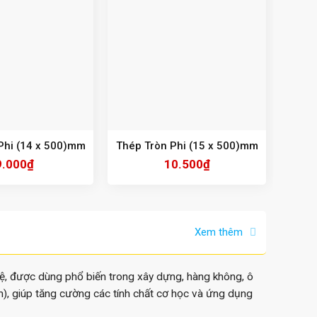
Phi (14 x 500)mm
Thép Tròn Phi (15 x 500)mm
Thép 
9.000
₫
10.500
₫
Xem thêm
vệ, được dùng phổ biến trong xây dựng, hàng không, ô
ẽm), giúp tăng cường các tính chất cơ học và ứng dụng