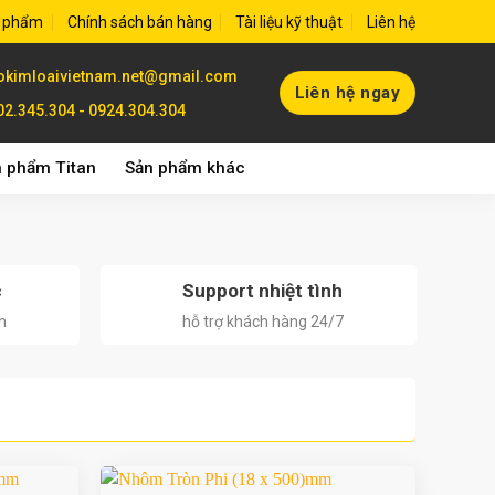
 phẩm
Chính sách bán hàng
Tài liệu kỹ thuật
Liên hệ
okimloaivietnam.net@gmail.com
Liên hệ ngay
02.345.304 - 0924.304.304
 phẩm Titan
Sản phẩm khác
c
Support nhiệt tình
h
hỗ trợ khách hàng 24/7