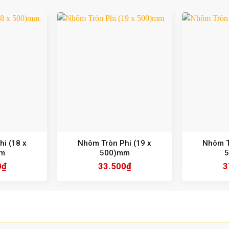
i (18 x
Nhôm Tròn Phi (19 x
Nhôm T
m
500)mm
0
₫
33.500
₫
3