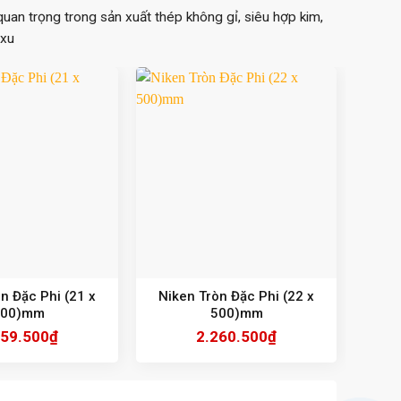
 quan trọng trong sản xuất thép không gỉ, siêu hợp kim,
 xu
n Đặc Phi (21 x
Niken Tròn Đặc Phi (22 x
Nik
500)mm
500)mm
059.500
₫
2.260.500
₫