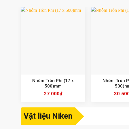
Nhôm Tròn Phi (17 x
Nhôm Tròn Ph
500)mm
500)m
27.000
₫
30.50
Vật liệu Niken