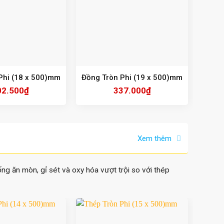
Phi (18 x 500)mm
Đồng Tròn Phi (19 x 500)mm
Đồng 
02.500
₫
337.000
₫
Xem thêm
ống ăn mòn, gỉ sét và oxy hóa vượt trội so với thép