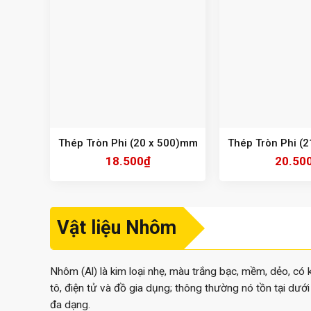
Thép Tròn Phi (20 x 500)mm
Thép Tròn Phi (
18.500
₫
20.50
Vật liệu Nhôm
Nhôm (Al) là kim loại nhẹ, màu trắng bạc, mềm, dẻo, có
tô, điện tử và đồ gia dụng; thông thường nó tồn tại dướ
đa dạng.