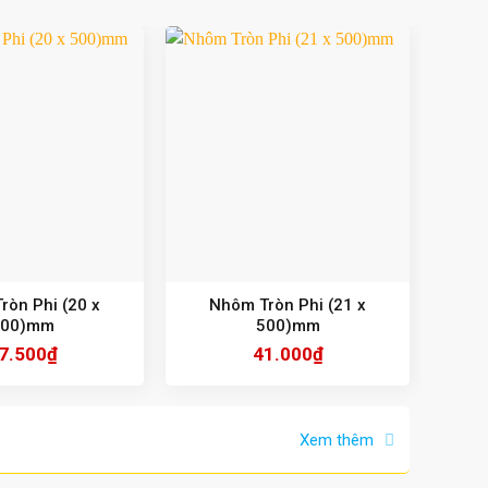
ròn Phi (20 x
Nhôm Tròn Phi (21 x
N
500)mm
500)mm
7.500
₫
41.000
₫
Xem thêm