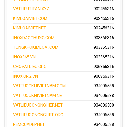
VATLIEUTITAN.XYZ
902456316
KIMLOAIVIET.COM
902456316
KIMLOAIVIET.NET
902456316
INOXDACCHUNG.COM
903365316
TONGKHOKIMLOAI.COM
903365316
INOX365.VN
903365316
CHOVATLIEU.ORG
906856316
INOX.ORG.VN
906856316
VATTUCOKHIVIETNAM.COM
934006588
VATTUCOKHIVIETNAM.NET
934006588
VATLIEUCONGNGHIEP.NET
934006588
VATLIEUCONGNGHIEP.ORG
934006588
REMCUADEP.NET
934006588