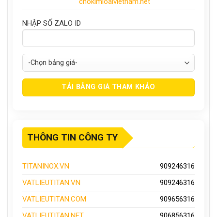
chokimloaivietnam.net
NHẬP SỐ ZALO ID
THÔNG TIN CÔNG TY
TITANINOX.VN
909246316
VATLIEUTITAN.VN
909246316
VATLIEUTITAN.COM
909656316
VATLIEUTITAN.NET
906856316