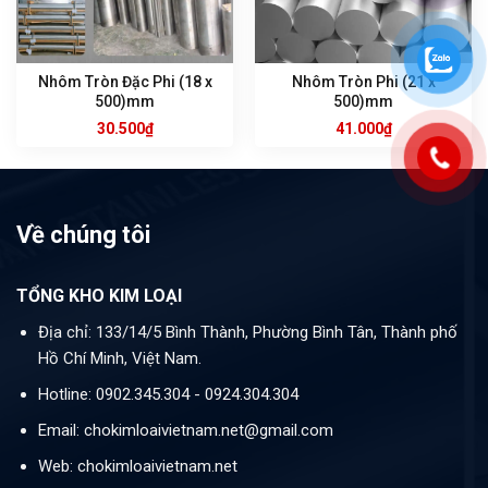
Nhôm Tròn Đặc Phi (18 x
Nhôm Tròn Phi (21 x
500)mm
500)mm
30.500
₫
41.000
₫
Về chúng tôi
TỔNG KHO KIM LOẠI
Địa chỉ: 133/14/5 Bình Thành, Phường Bình Tân, Thành phố
Hồ Chí Minh, Việt Nam.
Hotline: 0902.345.304 - 0924.304.304
Email: chokimloaivietnam.net@gmail.com
Web: chokimloaivietnam.net