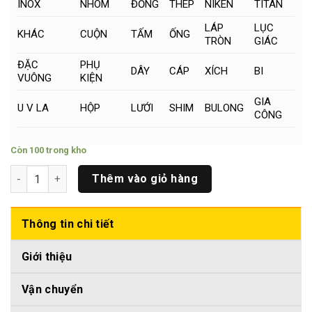
INOX
NHÔM
ĐỒNG
THÉP
NIKEN
TITAN
LÁP
LỤC
KHÁC
CUỘN
TẤM
ỐNG
TRÒN
GIÁC
ĐẶC
PHỤ
DÂY
CÁP
XÍCH
BI
VUÔNG
KIỆN
GIA
U V LA
HỘP
LƯỚI
SHIM
BULONG
CÔNG
Còn 100 trong kho
Nhôm Tròn Phi (16 x 500)mm số lượng
Thêm vào giỏ hàng
Thông tin chi tiết
Giới thiệu
Vận chuyển