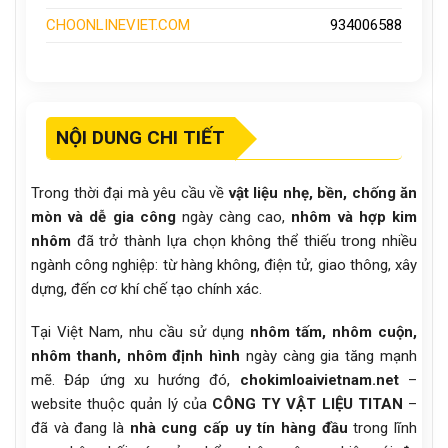
CHOONLINEVIET.COM
934006588
NỘI DUNG CHI TIẾT
Trong thời đại mà yêu cầu về
vật liệu nhẹ, bền, chống ăn
mòn và dễ gia công
ngày càng cao,
nhôm và hợp kim
nhôm
đã trở thành lựa chọn không thể thiếu trong nhiều
ngành công nghiệp: từ hàng không, điện tử, giao thông, xây
dựng, đến cơ khí chế tạo chính xác.
Tại Việt Nam, nhu cầu sử dụng
nhôm tấm, nhôm cuộn,
nhôm thanh, nhôm định hình
ngày càng gia tăng mạnh
mẽ. Đáp ứng xu hướng đó,
chokimloaivietnam.net
–
website thuộc quản lý của
CÔNG TY VẬT LIỆU TITAN
–
đã và đang là
nhà cung cấp uy tín hàng đầu
trong lĩnh