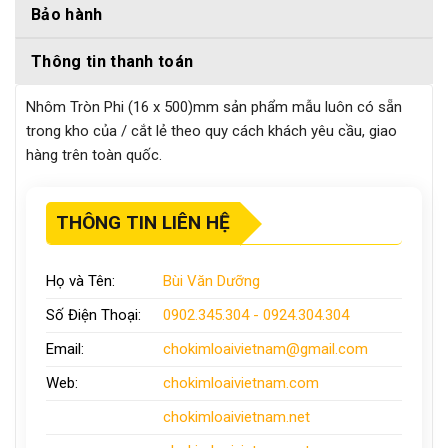
Bảo hành
Thông tin thanh toán
Nhôm Tròn Phi (16 x 500)mm sản phẩm mẫu luôn có sẵn
trong kho của / cắt lẻ theo quy cách khách yêu cầu, giao
hàng trên toàn quốc.
THÔNG TIN LIÊN HỆ
Họ và Tên:
Bùi Văn Dưỡng
Số Điện Thoại:
0902.345.304 - 0924.304.304
Email:
chokimloaivietnam
@gmail.com
Web:
chokimloaivietnam
.com
chokimloaivietnam
.net