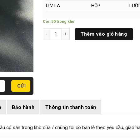
U V LA
HỘP
LƯỚI
Còn 50 trong kho
Cây Niken Tròn Đặc Phi (21 x 500)mm số lượng
Thêm vào giỏ hàng
n
Bảo hành
Thông tin thanh toán
có sẵn trong kho của / chúng tôi có bán lẻ theo yêu cầu, giao hà