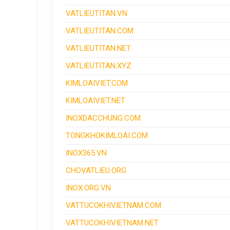
VATLIEUTITAN.VN
VATLIEUTITAN.COM
VATLIEUTITAN.NET
VATLIEUTITAN.XYZ
KIMLOAIVIET.COM
KIMLOAIVIET.NET
INOXDACCHUNG.COM
TONGKHOKIMLOAI.COM
INOX365.VN
CHOVATLIEU.ORG
INOX.ORG.VN
VATTUCOKHIVIETNAM.COM
VATTUCOKHIVIETNAM.NET