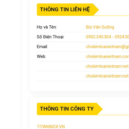
THÔNG TIN LIÊN HỆ
Họ và Tên:
Bùi Văn Dưỡng
Số Điện Thoại:
0902.345.304 - 0924.3
Email:
chokimloaivietnam
@gm
Web:
chokimloaivietnam
.co
chokimloaivietnam
.net
chokimloaivietnam.net
THÔNG TIN CÔNG TY
TITANINOX.VN