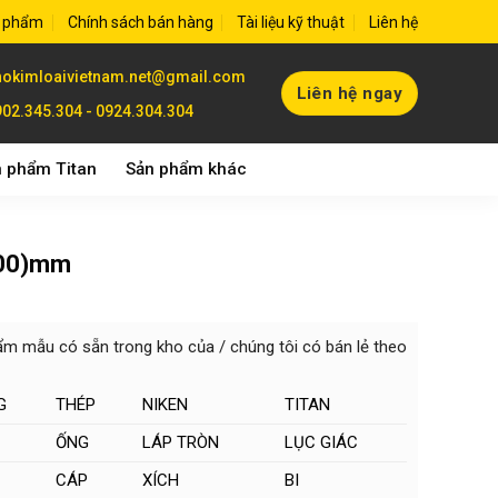
 phẩm
Chính sách bán hàng
Tài liệu kỹ thuật
Liên hệ
hokimloaivietnam.net@gmail.com
Liên hệ ngay
02.345.304 - 0924.304.304
 phẩm Titan
Sản phẩm khác
500)mm
m mẫu có sẵn trong kho của / chúng tôi có bán lẻ theo
G
THÉP
NIKEN
TITAN
ỐNG
LÁP TRÒN
LỤC GIÁC
CÁP
XÍCH
BI