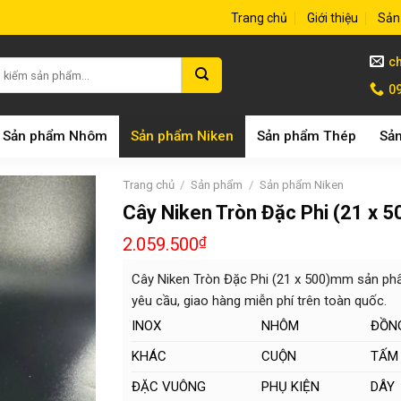
Trang chủ
Giới thiệu
Sản
c
09
Sản phẩm Nhôm
Sản phẩm Niken
Sản phẩm Thép
Sản
Trang chủ
/
Sản phẩm
/
Sản phẩm Niken
Cây Niken Tròn Đặc Phi (21 x 
2.059.500
₫
Cây Niken Tròn Đặc Phi (21 x 500)mm sản phẩ
yêu cầu, giao hàng miễn phí trên toàn quốc.
INOX
NHÔM
ĐỒN
KHÁC
CUỘN
TẤM
ĐẶC VUÔNG
PHỤ KIỆN
DÂY