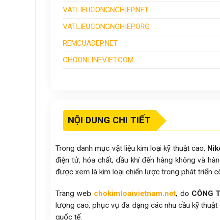
VATLIEUCONGNGHIEP.NET
VATLIEUCONGNGHIEP.ORG
REMCUADEP.NET
CHOONLINEVIET.COM
NỘI DUNG CHI TIẾT
Trong danh mục vật liệu kim loại kỹ thuật cao,
Nik
điện tử, hóa chất, dầu khí đến hàng không và hàn
được xem là kim loại chiến lược trong phát triển 
Trang web
chokimloaivietnam.net
, do
CÔNG T
lượng cao, phục vụ đa dạng các nhu cầu kỹ thuật
quốc tế.