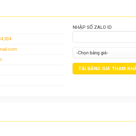
NHẬP SỐ ZALO ID
04.304
ail.com
m