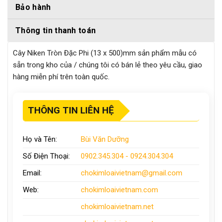
Bảo hành
Thông tin thanh toán
Cây Niken Tròn Đặc Phi (13 x 500)mm sản phẩm mẫu có
sẵn trong kho của / chúng tôi có bán lẻ theo yêu cầu, giao
hàng miễn phí trên toàn quốc.
THÔNG TIN LIÊN HỆ
Họ và Tên:
Bùi Văn Dưỡng
Số Điện Thoại:
0902.345.304 - 0924.304.304
Email:
chokimloaivietnam
@gmail.com
Web:
chokimloaivietnam
.com
chokimloaivietnam
.net