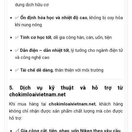
dung dịch hữu cơ
✅
Ổn định hóa học và nhiệt độ cao
, không bị oxy hóa
khi nung nóng
✅
Tính cơ học tốt
, dễ gia công hàn, cán, uốn, tiện
✅
Dẫn điện – dẫn nhiệt tốt
, lý tưởng cho ngành điện tử
và công nghệ cao
✅
Tái chế dễ dàng
, thân thiện với môi trường
5. Dịch vụ kỹ thuật và hỗ trợ từ
chokimloaivietnam.net
Khi mua hàng tại
chokimloaivietnam.net
, khách hàng
không chỉ nhận được sản phẩm chất lượng mà còn được
hỗ trợ:
📐
Gia công cắt, tiện, phay, uốn Niken theo yêu cầu