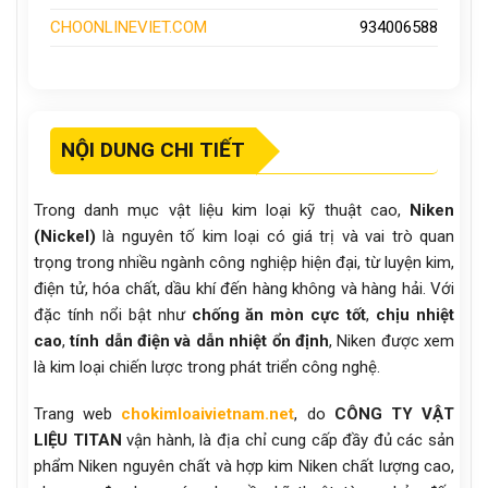
CHOONLINEVIET.COM
934006588
NỘI DUNG CHI TIẾT
Trong danh mục vật liệu kim loại kỹ thuật cao,
Niken
(Nickel)
là nguyên tố kim loại có giá trị và vai trò quan
trọng trong nhiều ngành công nghiệp hiện đại, từ luyện kim,
điện tử, hóa chất, dầu khí đến hàng không và hàng hải. Với
đặc tính nổi bật như
chống ăn mòn cực tốt
,
chịu nhiệt
cao
,
tính dẫn điện và dẫn nhiệt ổn định
, Niken được xem
là kim loại chiến lược trong phát triển công nghệ.
Trang web
chokimloaivietnam.net
, do
CÔNG TY VẬT
LIỆU TITAN
vận hành, là địa chỉ cung cấp đầy đủ các sản
phẩm Niken nguyên chất và hợp kim Niken chất lượng cao,