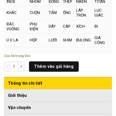
INOX
NHÔM
ĐỒNG
THÉP
NIKEN
TITAN
LÁP
LỤC
KHÁC
CUỘN
TẤM
ỐNG
TRÒN
GIÁC
ĐẶC
PHỤ
DÂY
CÁP
XÍCH
BI
VUÔNG
KIỆN
GIA
U V LA
HỘP
LƯỚI
SHIM
BULONG
CÔNG
Còn 50 trong kho
Cây Niken Tròn Đặc Phi (13 x 500)mm số lượng
Thêm vào giỏ hàng
Thông tin chi tiết
Giới thiệu
Vận chuyển