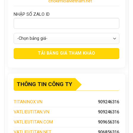
chokimloaivietnam.net
NHẬP SỐ ZALO ID
THÔNG TIN CÔNG TY
TITANINOX.VN
909246316
VATLIEUTITAN.VN
909246316
VATLIEUTITAN.COM
909656316
VATLIEUTITAN.NET
906856316