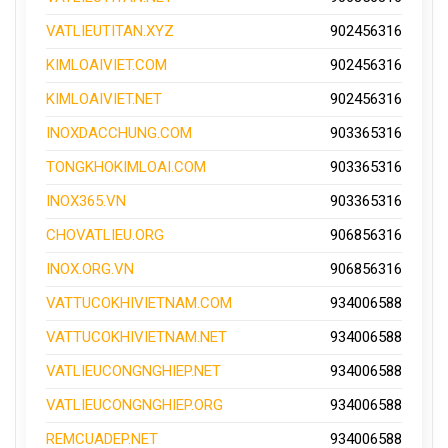
VATLIEUTITAN.XYZ
902456316
KIMLOAIVIET.COM
902456316
KIMLOAIVIET.NET
902456316
INOXDACCHUNG.COM
903365316
TONGKHOKIMLOAI.COM
903365316
INOX365.VN
903365316
CHOVATLIEU.ORG
906856316
INOX.ORG.VN
906856316
VATTUCOKHIVIETNAM.COM
934006588
VATTUCOKHIVIETNAM.NET
934006588
VATLIEUCONGNGHIEP.NET
934006588
VATLIEUCONGNGHIEP.ORG
934006588
REMCUADEP.NET
934006588