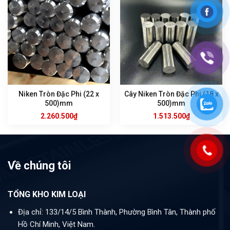
Niken Tròn Đặc Phi (22 x
Cây Niken Tròn Đặc Phi (18 x
500)mm
500)mm
2.260.500
₫
1.513.500
₫
Về chúng tôi
TỔNG KHO KIM LOẠI
Địa chỉ: 133/14/5 Bình Thành, Phường Bình Tân, Thành phố
Hồ Chí Minh, Việt Nam.