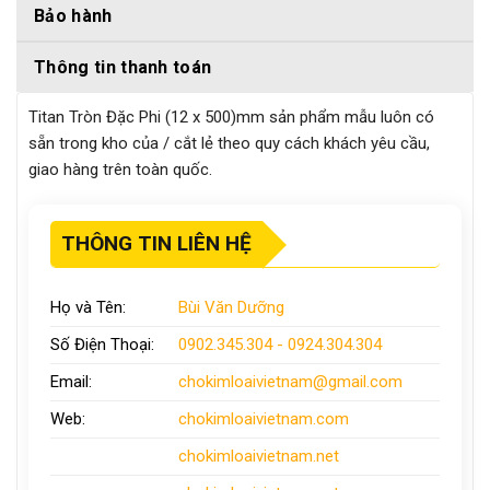
Bảo hành
Thông tin thanh toán
Titan Tròn Đặc Phi (12 x 500)mm sản phẩm mẫu luôn có
sẵn trong kho của / cắt lẻ theo quy cách khách yêu cầu,
giao hàng trên toàn quốc.
THÔNG TIN LIÊN HỆ
Họ và Tên:
Bùi Văn Dưỡng
Số Điện Thoại:
0902.345.304 - 0924.304.304
Email:
chokimloaivietnam
@gmail.com
Web:
chokimloaivietnam
.com
chokimloaivietnam
.net