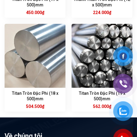
500)mm
x 500)mm
450.000
₫
224.000
₫
Titan Tròn Đặc Phi (18 x
Titan Tròn Đặc Phi (19 x
500)mm
500)mm
504.500
₫
562.000
₫
Về chúng tôi