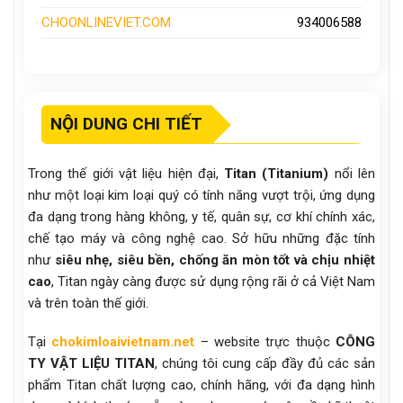
CHOONLINEVIET.COM
934006588
NỘI DUNG CHI TIẾT
Trong thế giới vật liệu hiện đại,
Titan (Titanium)
nổi lên
như một loại kim loại quý có tính năng vượt trội, ứng dụng
đa dạng trong hàng không, y tế, quân sự, cơ khí chính xác,
chế tạo máy và công nghệ cao. Sở hữu những đặc tính
như
siêu nhẹ, siêu bền, chống ăn mòn tốt và chịu nhiệt
cao
, Titan ngày càng được sử dụng rộng rãi ở cả Việt Nam
và trên toàn thế giới.
Tại
chokimloaivietnam.net
– website trực thuộc
CÔNG
TY VẬT LIỆU TITAN
, chúng tôi cung cấp đầy đủ các sản
phẩm Titan chất lượng cao, chính hãng, với đa dạng hình