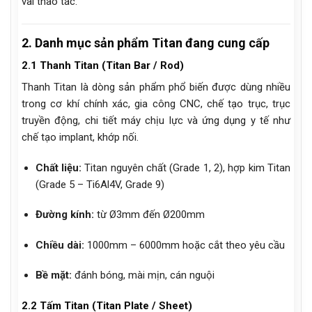
vài thao tác.
2. Danh mục sản phẩm Titan đang cung cấp
2.1 Thanh Titan (Titan Bar / Rod)
Thanh Titan là dòng sản phẩm phổ biến được dùng nhiều
trong cơ khí chính xác, gia công CNC, chế tạo trục, trục
truyền động, chi tiết máy chịu lực và ứng dụng y tế như
chế tạo implant, khớp nối.
Chất liệu:
Titan nguyên chất (Grade 1, 2), hợp kim Titan
(Grade 5 – Ti6Al4V, Grade 9)
Đường kính:
từ Ø3mm đến Ø200mm
Chiều dài:
1000mm – 6000mm hoặc cắt theo yêu cầu
Bề mặt:
đánh bóng, mài mịn, cán nguội
2.2 Tấm Titan (Titan Plate / Sheet)