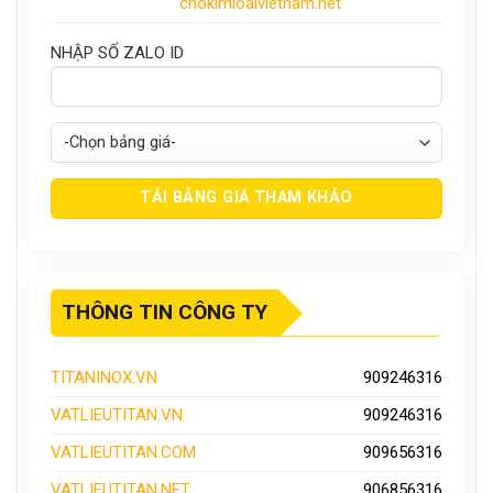
chokimloaivietnam.net
NHẬP SỐ ZALO ID
THÔNG TIN CÔNG TY
TITANINOX.VN
909246316
VATLIEUTITAN.VN
909246316
VATLIEUTITAN.COM
909656316
VATLIEUTITAN.NET
906856316