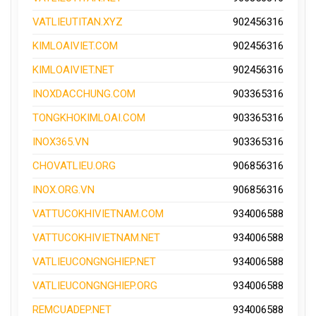
VATLIEUTITAN.XYZ
902456316
KIMLOAIVIET.COM
902456316
KIMLOAIVIET.NET
902456316
INOXDACCHUNG.COM
903365316
TONGKHOKIMLOAI.COM
903365316
INOX365.VN
903365316
CHOVATLIEU.ORG
906856316
INOX.ORG.VN
906856316
VATTUCOKHIVIETNAM.COM
934006588
VATTUCOKHIVIETNAM.NET
934006588
VATLIEUCONGNGHIEP.NET
934006588
VATLIEUCONGNGHIEP.ORG
934006588
REMCUADEP.NET
934006588