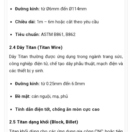
Đường kính:
từ Ø6mm đến Ø114mm
Chiều dài:
1m – 6m hoặc cắt theo yêu cầu
Tiêu chuẩn:
ASTM B861, B862
2.4 Dây Titan (Titan Wire)
Dây Titan thường được ứng dụng trong ngành trang sức,
công nghiệp điện tử, chế tạo dây phẫu thuật, mạch điện và
các thiết bị y sinh.
Đường kính:
từ 0.25mm đến 6.0mm
Bề mặt:
cán nguội, mạ, phủ
Tính dẫn điện tốt, chống ăn mòn cực cao
2.5 Titan dạng khối (Block, Billet)
Titan khối dùng cho các ứng dụng gia công CNC hoặc tiện