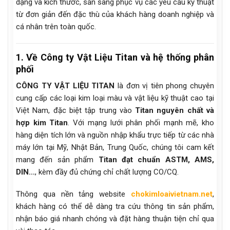
dạng và kích thước, sẵn sàng phục vụ các yêu cầu kỹ thuật
từ đơn giản đến đặc thù của khách hàng doanh nghiệp và
cá nhân trên toàn quốc.
1. Về Công ty Vật Liệu Titan và hệ thống phân
phối
CÔNG TY VẬT LIỆU TITAN
là đơn vị tiên phong chuyên
cung cấp các loại kim loại màu và vật liệu kỹ thuật cao tại
Việt Nam, đặc biệt tập trung vào
Titan nguyên chất và
hợp kim Titan
. Với mạng lưới phân phối mạnh mẽ, kho
hàng diện tích lớn và nguồn nhập khẩu trực tiếp từ các nhà
máy lớn tại Mỹ, Nhật Bản, Trung Quốc, chúng tôi cam kết
mang đến sản phẩm
Titan đạt chuẩn ASTM, AMS,
DIN…
, kèm đầy đủ chứng chỉ chất lượng CO/CQ.
Thông qua nền tảng website
chokimloaivietnam.net
,
khách hàng có thể dễ dàng tra cứu thông tin sản phẩm,
nhận báo giá nhanh chóng và đặt hàng thuận tiện chỉ qua