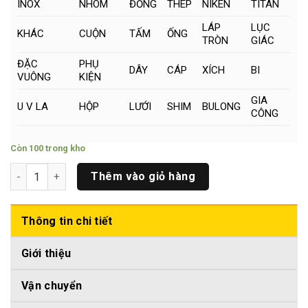
INOX
NHÔM
ĐỒNG
THÉP
NIKEN
TITAN
LÁP
LỤC
KHÁC
CUỘN
TẤM
ỐNG
TRÒN
GIÁC
ĐẶC
PHỤ
DÂY
CÁP
XÍCH
BI
VUÔNG
KIỆN
GIA
U V LA
HỘP
LƯỚI
SHIM
BULONG
CÔNG
Còn 100 trong kho
Titan Tròn Đặc Phi (12 x 500)mm số lượng
Thêm vào giỏ hàng
Thông tin chi tiết
Giới thiệu
Vận chuyển