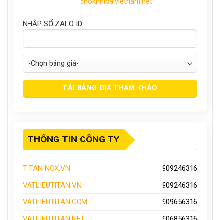
chokimloaivietnam.net
NHẬP SỐ ZALO ID
THÔNG TIN CÔNG TY
TITANINOX.VN
909246316
VATLIEUTITAN.VN
909246316
VATLIEUTITAN.COM
909656316
VATLIEUTITAN.NET
906856316