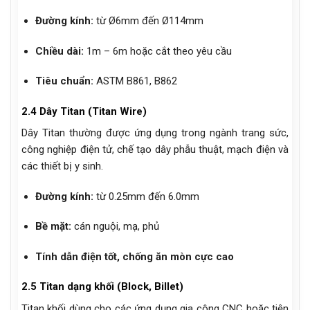
Đường kính:
từ Ø6mm đến Ø114mm
Chiều dài:
1m – 6m hoặc cắt theo yêu cầu
Tiêu chuẩn:
ASTM B861, B862
2.4 Dây Titan (Titan Wire)
Dây Titan thường được ứng dụng trong ngành trang sức,
công nghiệp điện tử, chế tạo dây phẫu thuật, mạch điện và
các thiết bị y sinh.
Đường kính:
từ 0.25mm đến 6.0mm
Bề mặt:
cán nguội, mạ, phủ
Tính dẫn điện tốt, chống ăn mòn cực cao
2.5 Titan dạng khối (Block, Billet)
Titan khối dùng cho các ứng dụng gia công CNC hoặc tiện