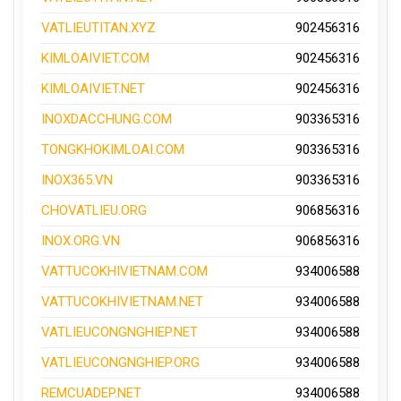
VATLIEUTITAN.XYZ
902456316
KIMLOAIVIET.COM
902456316
KIMLOAIVIET.NET
902456316
INOXDACCHUNG.COM
903365316
TONGKHOKIMLOAI.COM
903365316
INOX365.VN
903365316
CHOVATLIEU.ORG
906856316
INOX.ORG.VN
906856316
VATTUCOKHIVIETNAM.COM
934006588
VATTUCOKHIVIETNAM.NET
934006588
VATLIEUCONGNGHIEP.NET
934006588
VATLIEUCONGNGHIEP.ORG
934006588
REMCUADEP.NET
934006588