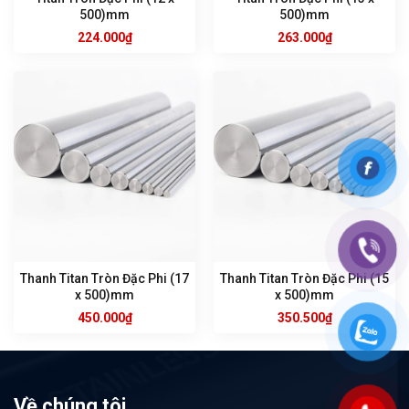
500)mm
500)mm
224.000
₫
263.000
₫
Thanh Titan Tròn Đặc Phi (17
Thanh Titan Tròn Đặc Phi (15
x 500)mm
x 500)mm
450.000
₫
350.500
₫
Về chúng tôi