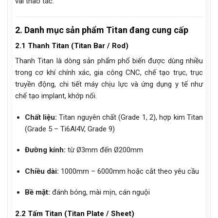
vài thao tác.
2. Danh mục sản phẩm Titan đang cung cấp
2.1 Thanh Titan (Titan Bar / Rod)
Thanh Titan là dòng sản phẩm phổ biến được dùng nhiều
trong cơ khí chính xác, gia công CNC, chế tạo trục, trục
truyền động, chi tiết máy chịu lực và ứng dụng y tế như
chế tạo implant, khớp nối.
Chất liệu:
Titan nguyên chất (Grade 1, 2), hợp kim Titan
(Grade 5 – Ti6Al4V, Grade 9)
Đường kính:
từ Ø3mm đến Ø200mm
Chiều dài:
1000mm – 6000mm hoặc cắt theo yêu cầu
Bề mặt:
đánh bóng, mài mịn, cán nguội
2.2 Tấm Titan (Titan Plate / Sheet)