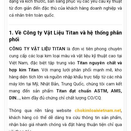
dạng và kích thước, sẵn sàng phục vụ các yêu cầu kỹ thuật
từ đơn giản đến đặc thù của khách hàng doanh nghiệp và
cá nhân trên toàn quốc.
1. Về Công ty Vật Liệu Titan và hệ thống phân
phối
CÔNG TY VẬT LIỆU TITAN
là đơn vị tiên phong chuyên
cung cấp các loại kim loại màu và vật liệu kỹ thuật cao tại
Việt Nam, đặc biệt tập trung vào
Titan nguyên chất và
hợp kim Titan
. Với mạng lưới phân phối mạnh mẽ, kho
hàng diện tích lớn và nguồn nhập khẩu trực tiếp từ các nhà
máy lớn tại Mỹ, Nhật Bản, Trung Quốc, chúng tôi cam kết
mang đến sản phẩm
Titan đạt chuẩn ASTM, AMS,
DIN…
, kèm đầy đủ chứng chỉ chất lượng CO/CQ.
Thông qua nền tảng website
chokimloaivietnam.net
,
khách hàng có thể dễ dàng tra cứu thông tin sản phẩm,
nhận báo giá nhanh chóng và đặt hàng thuận tiện chỉ qua