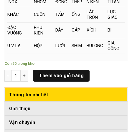
INOX
NHÔM
ĐỒNG
THÉP
NIKEN
TITAN
LÁP
LỤC
KHÁC
CUỘN
TẤM
ỐNG
TRÒN
GIÁC
ĐẶC
PHỤ
DÂY
CÁP
XÍCH
BI
VUÔNG
KIỆN
GIA
U V LA
HỘP
LƯỚI
SHIM
BULONG
CÔNG
Còn 50 trong kho
Thanh Titan Tròn Đặc Phi (19 x 500)mm số lượng
Thêm vào giỏ hàng
Thông tin chi tiết
Giới thiệu
Vận chuyển