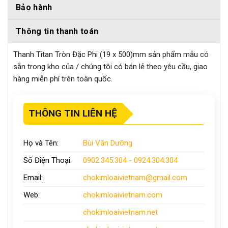
Bảo hành
Thông tin thanh toán
Thanh Titan Tròn Đặc Phi (19 x 500)mm sản phẩm mẫu có
sẵn trong kho của / chúng tôi có bán lẻ theo yêu cầu, giao
hàng miễn phí trên toàn quốc.
THÔNG TIN LIÊN HỆ
Họ và Tên:
Bùi Văn Dưỡng
Số Điện Thoại:
0902.345.304 - 0924.304.304
Email:
chokimloaivietnam
@gmail.com
Web:
chokimloaivietnam
.com
chokimloaivietnam
.net