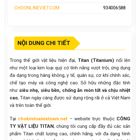
CHOONLINEVIET.COM
934006588
NỘI DUNG CHI TIẾT
Trong thế giới vật liệu hiện đại,
Titan (Titanium)
nổi lên
như một loại kim loại quý có tính năng vượt trội, ứng dụng
đa dạng trong hàng không, y tế, quân sự, cơ khí chính xác,
chế tạo máy và công nghệ cao. Sở hữu những đặc tính
như
siêu nhẹ, siêu bền, chống ăn mòn tốt và chịu nhiệt
cao
, Titan ngày càng được sử dụng rộng rãi ở cả Việt Nam
và trên toàn thế giới.
Tại
chokimloaivietnam.net
– website trực thuộc
CÔNG
TY VẬT LIỆU TITAN
, chúng tôi cung cấp đầy đủ các sản
phẩm Titan chất lượng cao, chính hãng, với đa dạng hình