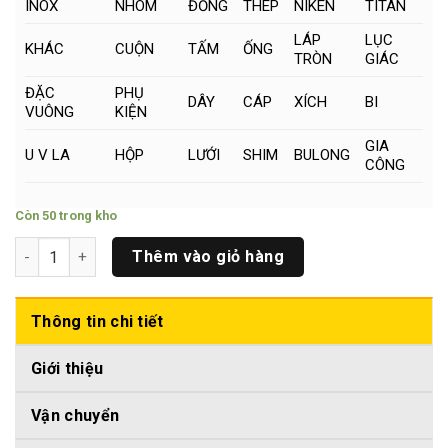
INOX
NHÔM
ĐỒNG
THÉP
NIKEN
TITAN
LÁP
LỤC
KHÁC
CUỘN
TẤM
ỐNG
TRÒN
GIÁC
ĐẶC
PHỤ
DÂY
CÁP
XÍCH
BI
VUÔNG
KIỆN
GIA
U V LA
HỘP
LƯỚI
SHIM
BULONG
CÔNG
Còn 50 trong kho
Thanh Titan Tròn Đặc Phi (11 x 500)mm số lượng
Thêm vào giỏ hàng
Thông tin chi tiết
Giới thiệu
Vận chuyển