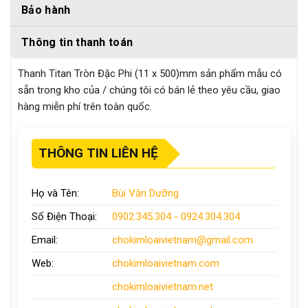
Bảo hành
Thông tin thanh toán
Thanh Titan Tròn Đặc Phi (11 x 500)mm sản phẩm mẫu có
sẵn trong kho của / chúng tôi có bán lẻ theo yêu cầu, giao
hàng miễn phí trên toàn quốc.
THÔNG TIN LIÊN HỆ
Họ và Tên:
Bùi Văn Dưỡng
Số Điện Thoại:
0902.345.304 - 0924.304.304
Email:
chokimloaivietnam
@gmail.com
Web:
chokimloaivietnam
.com
chokimloaivietnam
.net