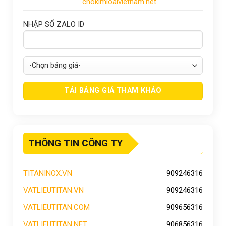
chokimloaivietnam.net
NHẬP SỐ ZALO ID
THÔNG TIN CÔNG TY
TITANINOX.VN
909246316
VATLIEUTITAN.VN
909246316
VATLIEUTITAN.COM
909656316
VATLIEUTITAN.NET
906856316