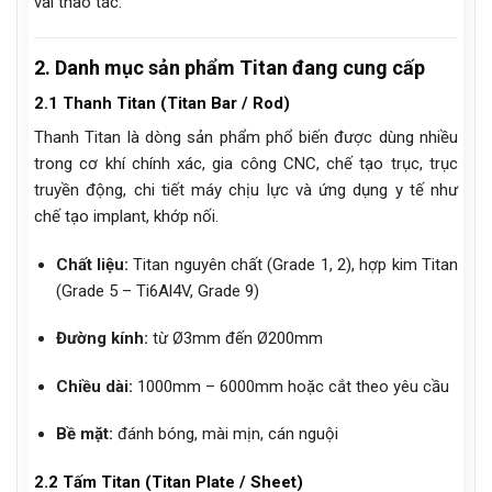
vài thao tác.
2. Danh mục sản phẩm Titan đang cung cấp
2.1 Thanh Titan (Titan Bar / Rod)
Thanh Titan là dòng sản phẩm phổ biến được dùng nhiều
trong cơ khí chính xác, gia công CNC, chế tạo trục, trục
truyền động, chi tiết máy chịu lực và ứng dụng y tế như
chế tạo implant, khớp nối.
Chất liệu:
Titan nguyên chất (Grade 1, 2), hợp kim Titan
(Grade 5 – Ti6Al4V, Grade 9)
Đường kính:
từ Ø3mm đến Ø200mm
Chiều dài:
1000mm – 6000mm hoặc cắt theo yêu cầu
Bề mặt:
đánh bóng, mài mịn, cán nguội
2.2 Tấm Titan (Titan Plate / Sheet)