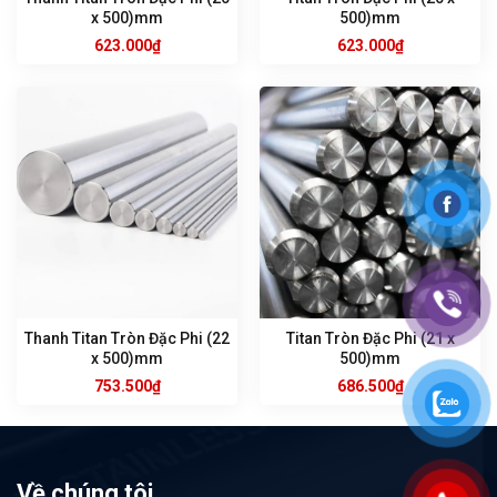
x 500)mm
500)mm
623.000
₫
623.000
₫
Thanh Titan Tròn Đặc Phi (22
Titan Tròn Đặc Phi (21 x
x 500)mm
500)mm
753.500
₫
686.500
₫
Về chúng tôi