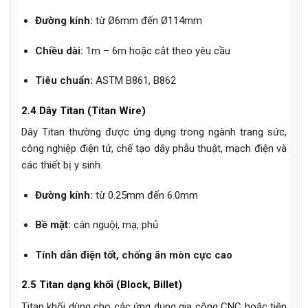
Đường kính:
từ Ø6mm đến Ø114mm
Chiều dài:
1m – 6m hoặc cắt theo yêu cầu
Tiêu chuẩn:
ASTM B861, B862
2.4 Dây Titan (Titan Wire)
Dây Titan thường được ứng dụng trong ngành trang sức,
công nghiệp điện tử, chế tạo dây phẫu thuật, mạch điện và
các thiết bị y sinh.
Đường kính:
từ 0.25mm đến 6.0mm
Bề mặt:
cán nguội, mạ, phủ
Tính dẫn điện tốt, chống ăn mòn cực cao
2.5 Titan dạng khối (Block, Billet)
Titan khối dùng cho các ứng dụng gia công CNC hoặc tiện