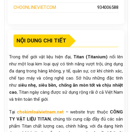
CHOONLINEVIET.COM
934006588
NỘI DUNG CHI TIẾT
Trong thế giới vật liệu hiện đại,
Titan (Titanium)
nổi lên
như một loại kim loại quý có tính năng vượt trội, ứng dụng
đa dạng trong hàng không, y tế, quân sự, cơ khí chính xác,
chế tạo máy và công nghệ cao. Sở hữu những đặc tính
như
siêu nhẹ, siêu bền, chống ăn mòn tốt và chịu nhiệt
cao
, Titan ngày càng được sử dụng rộng rãi ở cả Việt Nam
và trên toàn thế giới.
Tại
chokimloaivietnam.net
– website trực thuộc
CÔNG
TY VẬT LIỆU TITAN
, chúng tôi cung cấp đầy đủ các sản
phẩm Titan chất lượng cao, chính hãng, với đa dạng hình