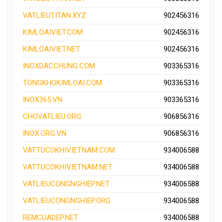
VATLIEUTITAN.XYZ
902456316
KIMLOAIVIET.COM
902456316
KIMLOAIVIET.NET
902456316
INOXDACCHUNG.COM
903365316
TONGKHOKIMLOAI.COM
903365316
INOX365.VN
903365316
CHOVATLIEU.ORG
906856316
INOX.ORG.VN
906856316
VATTUCOKHIVIETNAM.COM
934006588
VATTUCOKHIVIETNAM.NET
934006588
VATLIEUCONGNGHIEP.NET
934006588
VATLIEUCONGNGHIEP.ORG
934006588
REMCUADEP.NET
934006588