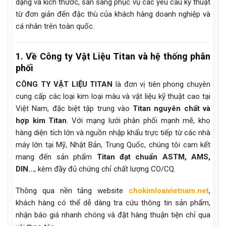
dạng và kích thước, sẵn sàng phục vụ các yêu cầu kỹ thuật
từ đơn giản đến đặc thù của khách hàng doanh nghiệp và
cá nhân trên toàn quốc.
1. Về Công ty Vật Liệu Titan và hệ thống phân
phối
CÔNG TY VẬT LIỆU TITAN
là đơn vị tiên phong chuyên
cung cấp các loại kim loại màu và vật liệu kỹ thuật cao tại
Việt Nam, đặc biệt tập trung vào
Titan nguyên chất và
hợp kim Titan
. Với mạng lưới phân phối mạnh mẽ, kho
hàng diện tích lớn và nguồn nhập khẩu trực tiếp từ các nhà
máy lớn tại Mỹ, Nhật Bản, Trung Quốc, chúng tôi cam kết
mang đến sản phẩm
Titan đạt chuẩn ASTM, AMS,
DIN…
, kèm đầy đủ chứng chỉ chất lượng CO/CQ.
Thông qua nền tảng website
chokimloaivietnam.net
,
khách hàng có thể dễ dàng tra cứu thông tin sản phẩm,
nhận báo giá nhanh chóng và đặt hàng thuận tiện chỉ qua