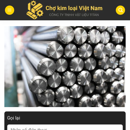
Skip
to
content
Gọi lại