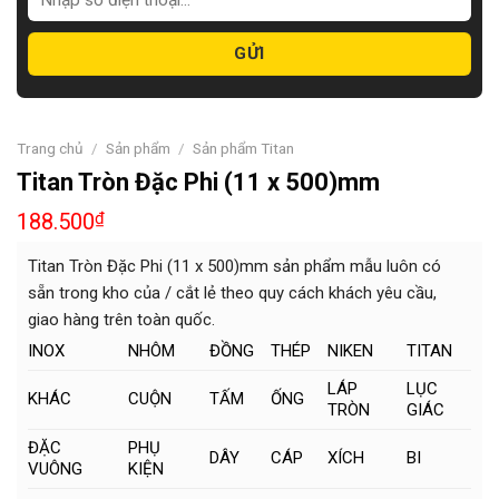
Trang chủ
/
Sản phẩm
/
Sản phẩm Titan
Titan Tròn Đặc Phi (11 x 500)mm
188.500
₫
Titan Tròn Đặc Phi (11 x 500)mm sản phẩm mẫu luôn có
sẵn trong kho của / cắt lẻ theo quy cách khách yêu cầu,
giao hàng trên toàn quốc.
INOX
NHÔM
ĐỒNG
THÉP
NIKEN
TITAN
LÁP
LỤC
KHÁC
CUỘN
TẤM
ỐNG
TRÒN
GIÁC
ĐẶC
PHỤ
DÂY
CÁP
XÍCH
BI
VUÔNG
KIỆN