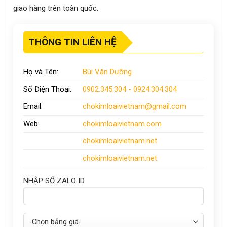
giao hàng trên toàn quốc.
THÔNG TIN LIÊN HỆ
Họ và Tên:
Bùi Văn Dưỡng
Số Điện Thoại:
0902.345.304 - 0924.304.304
Email:
chokimloaivietnam
@gmail.com
Web:
chokimloaivietnam
.com
chokimloaivietnam
.net
chokimloaivietnam.net
NHẬP SỐ ZALO ID