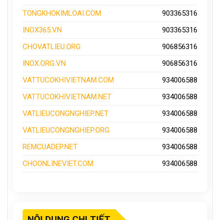
TONGKHOKIMLOAI.COM
903365316
INOX365.VN
903365316
CHOVATLIEU.ORG
906856316
INOX.ORG.VN
906856316
VATTUCOKHIVIETNAM.COM
934006588
VATTUCOKHIVIETNAM.NET
934006588
VATLIEUCONGNGHIEP.NET
934006588
VATLIEUCONGNGHIEP.ORG
934006588
REMCUADEP.NET
934006588
CHOONLINEVIET.COM
934006588
NỘI DUNG CHI TIẾT