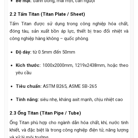
Bề mặt:
đánh bóng, mài mịn, cán nguội
2.2 Tấm Titan (Titan Plate / Sheet)
Tấm Titan được sử dụng trong công nghiệp hóa chất,
đóng tàu, sản xuất bồn áp lực, thiết bị trao đổi nhiệt và
công nghiệp hàng không – quốc phòng.
Độ dày:
từ 0.5mm đến 50mm
Kích thước:
1000x2000mm, 1219x2438mm, hoặc theo
yêu cầu
Tiêu chuẩn:
ASTM B265, ASME SB-265
Tính năng:
siêu nhẹ, kháng axit mạnh, chịu nhiệt cao
2.3 Ống Titan (Titan Pipe / Tube)
Ống Titan phù hợp cho ngành dẫn hóa chất, khí, nước tinh
khiết, và đặc biệt là trong công nghiệp điện tử, năng lượng
và xử lý môi trường.