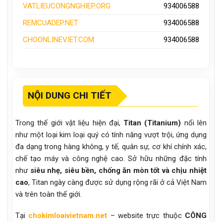
VATLIEUCONGNGHIEP.ORG
934006588
REMCUADEP.NET
934006588
CHOONLINEVIET.COM
934006588
NỘI DUNG CHI TIẾT
Trong thế giới vật liệu hiện đại,
Titan (Titanium)
nổi lên
như một loại kim loại quý có tính năng vượt trội, ứng dụng
đa dạng trong hàng không, y tế, quân sự, cơ khí chính xác,
chế tạo máy và công nghệ cao. Sở hữu những đặc tính
như
siêu nhẹ, siêu bền, chống ăn mòn tốt và chịu nhiệt
cao
, Titan ngày càng được sử dụng rộng rãi ở cả Việt Nam
và trên toàn thế giới.
Tại
chokimloaivietnam.net
– website trực thuộc
CÔNG