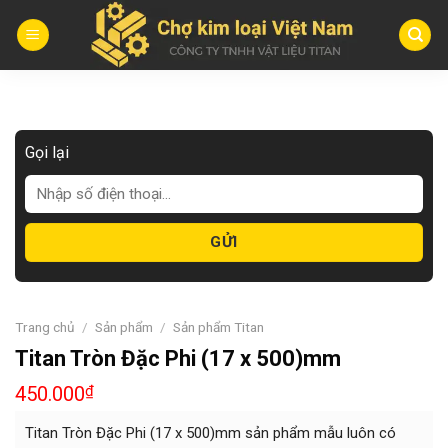
Skip
to
content
Gọi lại
Trang chủ
/
Sản phẩm
/
Sản phẩm Titan
Titan Tròn Đặc Phi (17 x 500)mm
450.000
₫
Titan Tròn Đặc Phi (17 x 500)mm sản phẩm mẫu luôn có