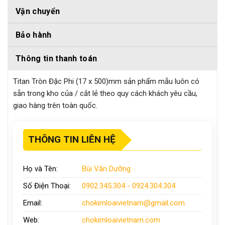
Vận chuyển
Bảo hành
Thông tin thanh toán
Titan Tròn Đặc Phi (17 x 500)mm sản phẩm mẫu luôn có
sẵn trong kho của / cắt lẻ theo quy cách khách yêu cầu,
giao hàng trên toàn quốc.
THÔNG TIN LIÊN HỆ
Họ và Tên:
Bùi Văn Dưỡng
Số Điện Thoại:
0902.345.304 - 0924.304.304
Email:
chokimloaivietnam
@gmail.com
Web:
chokimloaivietnam
.com