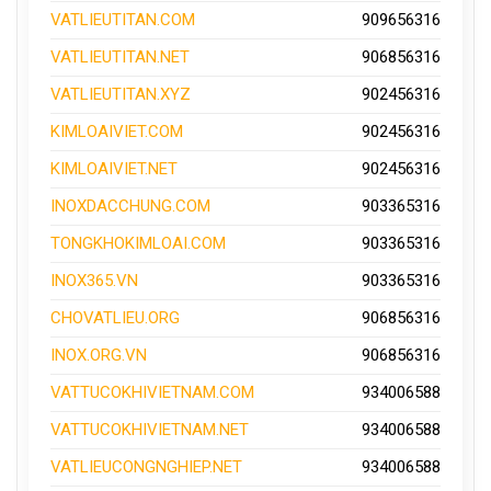
VATLIEUTITAN.COM
909656316
VATLIEUTITAN.NET
906856316
VATLIEUTITAN.XYZ
902456316
KIMLOAIVIET.COM
902456316
KIMLOAIVIET.NET
902456316
INOXDACCHUNG.COM
903365316
TONGKHOKIMLOAI.COM
903365316
INOX365.VN
903365316
CHOVATLIEU.ORG
906856316
INOX.ORG.VN
906856316
VATTUCOKHIVIETNAM.COM
934006588
VATTUCOKHIVIETNAM.NET
934006588
VATLIEUCONGNGHIEP.NET
934006588