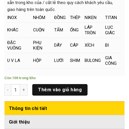
sẵn trong kho của / cắt lẻ theo quy cách khách yêu cầu,
giao hàng trên toàn quốc.
INOX
NHÔM
ĐỒNG
THÉP
NIKEN
TITAN
LÁP
LỤC
KHÁC
CUỘN
TẤM
ỐNG
TRÒN
GIÁC
ĐẶC
PHỤ
DÂY
CÁP
XÍCH
BI
VUÔNG
KIỆN
GIA
U V LA
HỘP
LƯỚI
SHIM
BULONG
CÔNG
Còn 100 trong kho
Titan Tròn Đặc Phi (17 x 500)mm số lượng
Thêm vào giỏ hàng
Thông tin chi tiết
Giới thiệu