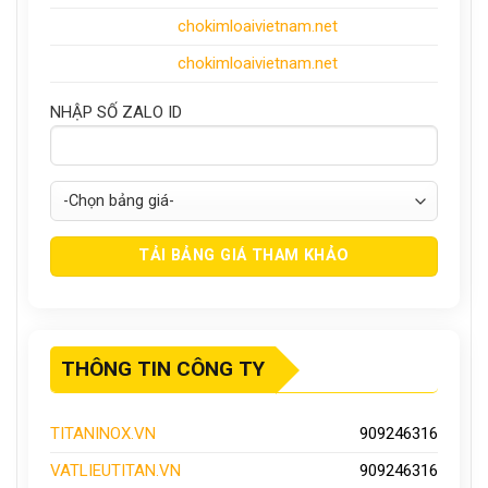
chokimloaivietnam
.net
chokimloaivietnam.net
NHẬP SỐ ZALO ID
THÔNG TIN CÔNG TY
TITANINOX.VN
909246316
VATLIEUTITAN.VN
909246316