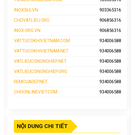
INOX365.VN
903365316
CHOVATLIEU.ORG
906856316
INOX.ORG.VN
906856316
VATTUCOKHIVIETNAM.COM
934006588
VATTUCOKHIVIETNAM.NET
934006588
VATLIEUCONGNGHIEP.NET
934006588
VATLIEUCONGNGHIEP.ORG
934006588
REMCUADEP.NET
934006588
CHOONLINEVIET.COM
934006588
NỘI DUNG CHI TIẾT