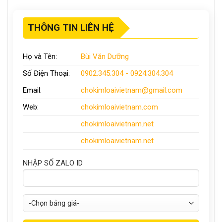
THÔNG TIN LIÊN HỆ
Họ và Tên:
Bùi Văn Dưỡng
Số Điện Thoại:
0902.345.304 - 0924.304.304
Email:
chokimloaivietnam
@gmail.com
Web:
chokimloaivietnam
.com
chokimloaivietnam
.net
chokimloaivietnam.net
NHẬP SỐ ZALO ID