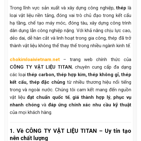
Trong lĩnh vực sản xuất và xây dựng công nghiệp,
thép
là
loại vật liệu nền tảng, đóng vai trò chủ đạo trong kết cấu
hạ tầng, chế tạo máy móc, đóng tàu, xây dựng công trình
dân dụng lẫn công nghiệp nặng. Với khả năng chịu lực cao,
dẻo dai, dễ hàn cắt và linh hoạt trong gia công, thép đã trở
thành vật liệu không thể thay thế trong nhiều ngành kinh tế.
chokimloaivietnam.net
– trang web chính thức của
CÔNG TY VẬT LIỆU TITAN
, chuyên cung cấp đa dạng
các loại
thép carbon, thép hợp kim, thép không gỉ, thép
kết cấu, thép đặc chủng
từ nhiều thương hiệu nổi tiếng
trong và ngoài nước. Chúng tôi cam kết mang đến nguồn
vật liệu
đạt chuẩn quốc tế
,
giá thành hợp lý
,
phục vụ
nhanh chóng
và
đáp ứng chính xác nhu cầu kỹ thuật
của mọi khách hàng.
1. Về CÔNG TY VẬT LIỆU TITAN – Uy tín tạo
nên chất lượng