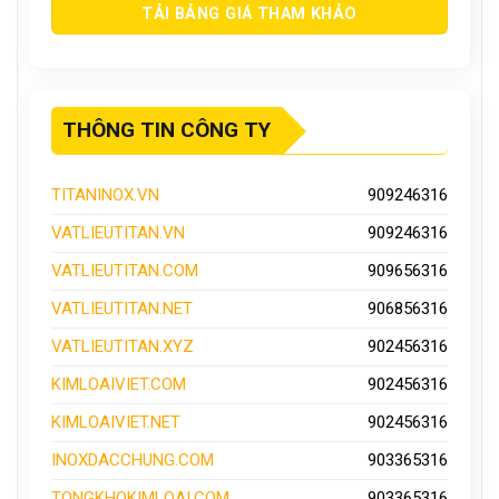
THÔNG TIN CÔNG TY
TITANINOX.VN
909246316
VATLIEUTITAN.VN
909246316
VATLIEUTITAN.COM
909656316
VATLIEUTITAN.NET
906856316
VATLIEUTITAN.XYZ
902456316
KIMLOAIVIET.COM
902456316
KIMLOAIVIET.NET
902456316
INOXDACCHUNG.COM
903365316
TONGKHOKIMLOAI.COM
903365316