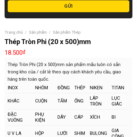
Trang chủ
/
Sản phẩm
/
Sản phẩm Thép
Thép Tròn Phi (20 x 500)mm
18.500
₫
Thép Tròn Phi (20 x 500)mm sản phẩm mẫu luôn có sẵn
trong kho của / cắt lẻ theo quy cách khách yêu cầu, giao
hàng trên toàn quốc.
INOX
NHÔM
ĐỒNG
THÉP
NIKEN
TITAN
LÁP
LỤC
KHÁC
CUỘN
TẤM
ỐNG
TRÒN
GIÁC
ĐẶC
PHỤ
DÂY
CÁP
XÍCH
BI
VUÔNG
KIỆN
GIA
U V LA
HỘP
LƯỚI
SHIM
BULONG
CÔNG