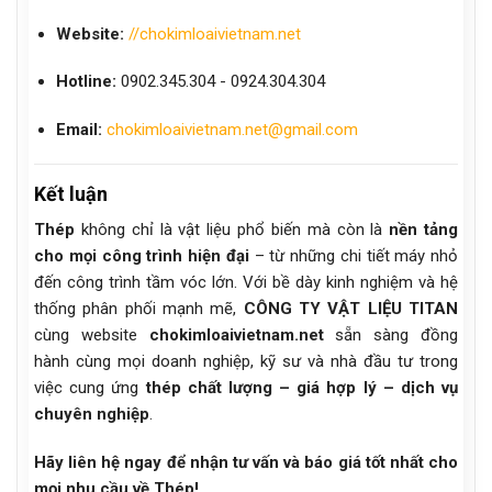
Website:
//chokimloaivietnam.net
Hotline:
0902.345.304 - 0924.304.304
Email:
chokimloaivietnam.net@gmail.com
Kết luận
Thép
không chỉ là vật liệu phổ biến mà còn là
nền tảng
cho mọi công trình hiện đại
– từ những chi tiết máy nhỏ
đến công trình tầm vóc lớn. Với bề dày kinh nghiệm và hệ
thống phân phối mạnh mẽ,
CÔNG TY VẬT LIỆU TITAN
cùng website
chokimloaivietnam.net
sẵn sàng đồng
hành cùng mọi doanh nghiệp, kỹ sư và nhà đầu tư trong
việc cung ứng
thép chất lượng – giá hợp lý – dịch vụ
chuyên nghiệp
.
Hãy liên hệ ngay để nhận tư vấn và báo giá tốt nhất cho
mọi nhu cầu về Thép!