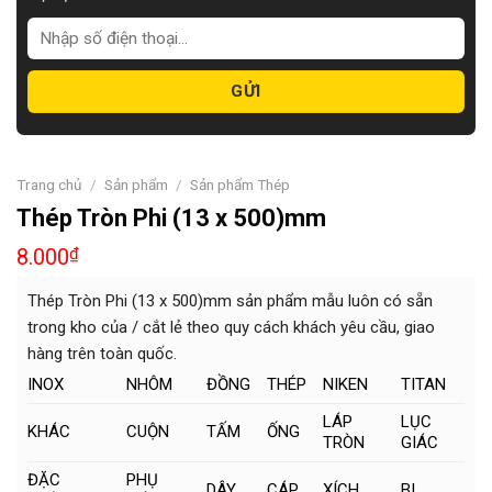
Trang chủ
/
Sản phẩm
/
Sản phẩm Thép
Thép Tròn Phi (13 x 500)mm
8.000
₫
Thép Tròn Phi (13 x 500)mm sản phẩm mẫu luôn có sẵn
trong kho của / cắt lẻ theo quy cách khách yêu cầu, giao
hàng trên toàn quốc.
INOX
NHÔM
ĐỒNG
THÉP
NIKEN
TITAN
LÁP
LỤC
KHÁC
CUỘN
TẤM
ỐNG
TRÒN
GIÁC
ĐẶC
PHỤ
DÂY
CÁP
XÍCH
BI