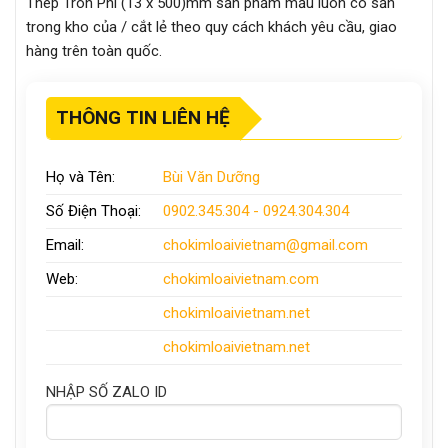
Thép Tròn Phi (13 x 500)mm sản phẩm mẫu luôn có sẵn
trong kho của / cắt lẻ theo quy cách khách yêu cầu, giao
hàng trên toàn quốc.
THÔNG TIN LIÊN HỆ
Họ và Tên:
Bùi Văn Dưỡng
Số Điện Thoại:
0902.345.304 - 0924.304.304
Email:
chokimloaivietnam
@gmail.com
Web:
chokimloaivietnam
.com
chokimloaivietnam
.net
chokimloaivietnam.net
NHẬP SỐ ZALO ID