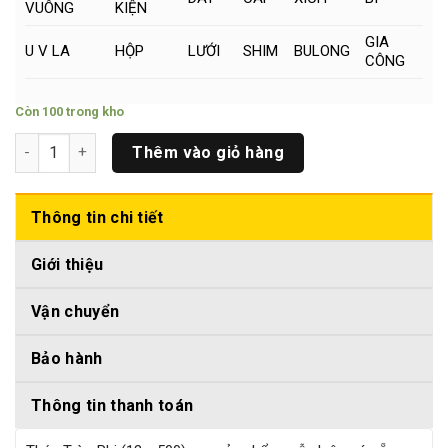
VUÔNG
KIỆN
GIA
U V LA
HỘP
LƯỚI
SHIM
BULONG
CÔNG
Còn 100 trong kho
Thép Tròn Phi (13 x 500)mm số lượng
Thêm vào giỏ hàng
Thông tin chi tiết
Giới thiệu
Vận chuyển
Bảo hành
Thông tin thanh toán