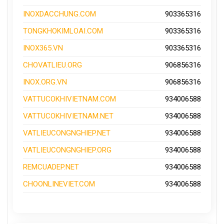
INOXDACCHUNG.COM
903365316
TONGKHOKIMLOAI.COM
903365316
INOX365.VN
903365316
CHOVATLIEU.ORG
906856316
INOX.ORG.VN
906856316
VATTUCOKHIVIETNAM.COM
934006588
VATTUCOKHIVIETNAM.NET
934006588
VATLIEUCONGNGHIEP.NET
934006588
VATLIEUCONGNGHIEP.ORG
934006588
REMCUADEP.NET
934006588
CHOONLINEVIET.COM
934006588