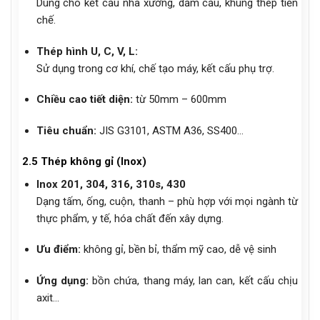
Dùng cho kết cấu nhà xưởng, dầm cầu, khung thép tiền
chế.
Thép hình U, C, V, L:
Sử dụng trong cơ khí, chế tạo máy, kết cấu phụ trợ.
Chiều cao tiết diện:
từ 50mm – 600mm
Tiêu chuẩn:
JIS G3101, ASTM A36, SS400…
2.5 Thép không gỉ (Inox)
Inox 201, 304, 316, 310s, 430
Dạng tấm, ống, cuộn, thanh – phù hợp với mọi ngành từ
thực phẩm, y tế, hóa chất đến xây dựng.
Ưu điểm:
không gỉ, bền bỉ, thẩm mỹ cao, dễ vệ sinh
Ứng dụng:
bồn chứa, thang máy, lan can, kết cấu chịu
axit…