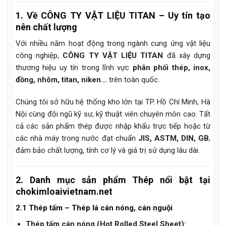
1. Về CÔNG TY VẬT LIỆU TITAN – Uy tín tạo
nên chất lượng
Với nhiều năm hoạt động trong ngành cung ứng vật liệu
công nghiệp,
CÔNG TY VẬT LIỆU TITAN
đã xây dựng
thương hiệu uy tín trong lĩnh vực
phân phối thép, inox,
đồng, nhôm, titan, niken...
trên toàn quốc.
Chúng tôi sở hữu hệ thống kho lớn tại TP. Hồ Chí Minh, Hà
Nội cùng đội ngũ kỹ sư, kỹ thuật viên chuyên môn cao. Tất
cả các sản phẩm thép được nhập khẩu trực tiếp hoặc từ
các nhà máy trong nước đạt chuẩn
JIS, ASTM, DIN, GB
,
đảm bảo chất lượng, tính cơ lý và giá trị sử dụng lâu dài.
2. Danh mục sản phẩm Thép nổi bật tại
chokimloaivietnam.net
2.1 Thép tấm – Thép lá cán nóng, cán nguội
Thép tấm cán nóng (Hot Rolled Steel Sheet):