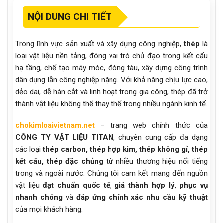
NỘI DUNG CHI TIẾT
Trong lĩnh vực sản xuất và xây dựng công nghiệp,
thép
là
loại vật liệu nền tảng, đóng vai trò chủ đạo trong kết cấu
hạ tầng, chế tạo máy móc, đóng tàu, xây dựng công trình
dân dụng lẫn công nghiệp nặng. Với khả năng chịu lực cao,
dẻo dai, dễ hàn cắt và linh hoạt trong gia công, thép đã trở
thành vật liệu không thể thay thế trong nhiều ngành kinh tế.
chokimloaivietnam.net
– trang web chính thức của
CÔNG TY VẬT LIỆU TITAN
, chuyên cung cấp đa dạng
các loại
thép carbon, thép hợp kim, thép không gỉ, thép
kết cấu, thép đặc chủng
từ nhiều thương hiệu nổi tiếng
trong và ngoài nước. Chúng tôi cam kết mang đến nguồn
vật liệu
đạt chuẩn quốc tế
,
giá thành hợp lý
,
phục vụ
nhanh chóng
và
đáp ứng chính xác nhu cầu kỹ thuật
của mọi khách hàng.