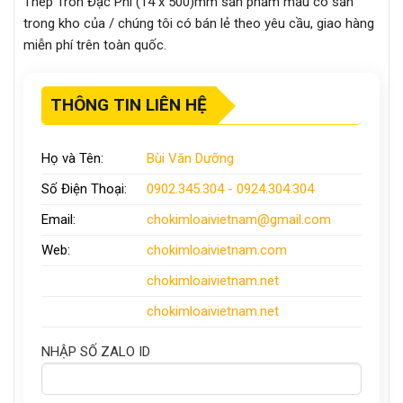
Thép Tròn Đặc Phi (14 x 500)mm sản phẩm mẫu có sẵn
trong kho của / chúng tôi có bán lẻ theo yêu cầu, giao hàng
miễn phí trên toàn quốc.
THÔNG TIN LIÊN HỆ
Họ và Tên:
Bùi Văn Dưỡng
Số Điện Thoại:
0902.345.304 - 0924.304.304
Email:
chokimloaivietnam
@gmail.com
Web:
chokimloaivietnam
.com
chokimloaivietnam
.net
chokimloaivietnam.net
NHẬP SỐ ZALO ID