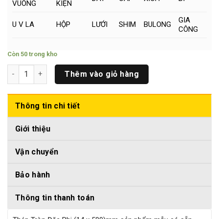
VUÔNG
KIỆN
GIA
U V LA
HỘP
LƯỚI
SHIM
BULONG
CÔNG
Còn 50 trong kho
Thép Tròn Đặc Phi (14 x 500)mm số lượng
Thêm vào giỏ hàng
Thông tin chi tiết
Giới thiệu
Vận chuyển
Bảo hành
Thông tin thanh toán