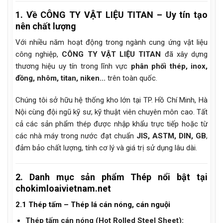
1. Về CÔNG TY VẬT LIỆU TITAN – Uy tín tạo
nên chất lượng
Với nhiều năm hoạt động trong ngành cung ứng vật liệu
công nghiệp,
CÔNG TY VẬT LIỆU TITAN
đã xây dựng
thương hiệu uy tín trong lĩnh vực
phân phối thép, inox,
đồng, nhôm, titan, niken...
trên toàn quốc.
Chúng tôi sở hữu hệ thống kho lớn tại TP. Hồ Chí Minh, Hà
Nội cùng đội ngũ kỹ sư, kỹ thuật viên chuyên môn cao. Tất
cả các sản phẩm thép được nhập khẩu trực tiếp hoặc từ
các nhà máy trong nước đạt chuẩn
JIS, ASTM, DIN, GB
,
đảm bảo chất lượng, tính cơ lý và giá trị sử dụng lâu dài.
2. Danh mục sản phẩm Thép nổi bật tại
chokimloaivietnam.net
2.1 Thép tấm – Thép lá cán nóng, cán nguội
Thép tấm cán nóng (Hot Rolled Steel Sheet):