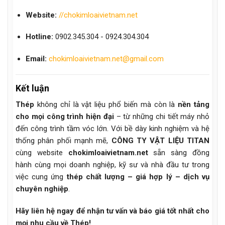
Website:
//chokimloaivietnam.net
Hotline:
0902.345.304 - 0924.304.304
Email:
chokimloaivietnam.net@gmail.com
Kết luận
Thép
không chỉ là vật liệu phổ biến mà còn là
nền tảng
cho mọi công trình hiện đại
– từ những chi tiết máy nhỏ
đến công trình tầm vóc lớn. Với bề dày kinh nghiệm và hệ
thống phân phối mạnh mẽ,
CÔNG TY VẬT LIỆU TITAN
cùng website
chokimloaivietnam.net
sẵn sàng đồng
hành cùng mọi doanh nghiệp, kỹ sư và nhà đầu tư trong
việc cung ứng
thép chất lượng – giá hợp lý – dịch vụ
chuyên nghiệp
.
Hãy liên hệ ngay để nhận tư vấn và báo giá tốt nhất cho
mọi nhu cầu về Thép!