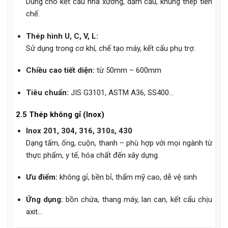
Dùng cho kết cấu nhà xưởng, dầm cầu, khung thép tiền
chế.
Thép hình U, C, V, L:
Sử dụng trong cơ khí, chế tạo máy, kết cấu phụ trợ.
Chiều cao tiết diện:
từ 50mm – 600mm
Tiêu chuẩn:
JIS G3101, ASTM A36, SS400…
2.5 Thép không gỉ (Inox)
Inox 201, 304, 316, 310s, 430
Dạng tấm, ống, cuộn, thanh – phù hợp với mọi ngành từ
thực phẩm, y tế, hóa chất đến xây dựng.
Ưu điểm:
không gỉ, bền bỉ, thẩm mỹ cao, dễ vệ sinh
Ứng dụng:
bồn chứa, thang máy, lan can, kết cấu chịu
axit…