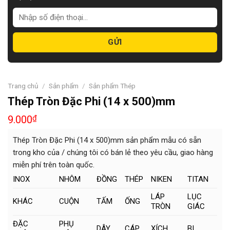
Trang chủ
/
Sản phẩm
/
Sản phẩm Thép
Thép Tròn Đặc Phi (14 x 500)mm
9.000
₫
Thép Tròn Đặc Phi (14 x 500)mm sản phẩm mẫu có sẵn
trong kho của / chúng tôi có bán lẻ theo yêu cầu, giao hàng
miễn phí trên toàn quốc.
INOX
NHÔM
ĐỒNG
THÉP
NIKEN
TITAN
LÁP
LỤC
KHÁC
CUỘN
TẤM
ỐNG
TRÒN
GIÁC
ĐẶC
PHỤ
DÂY
CÁP
XÍCH
BI