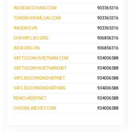
INOXDACCHUNG.COM
903365316
TONGKHOKIMLOAI.COM
903365316
INOX365.VN
903365316
CHOVATLIEU.ORG
906856316
INOX.ORG.VN
906856316
VATTUCOKHIVIETNAM.COM
934006588
VATTUCOKHIVIETNAM.NET
934006588
VATLIEUCONGNGHIEP.NET
934006588
VATLIEUCONGNGHIEP.ORG
934006588
REMCUADEP.NET
934006588
CHOONLINEVIET.COM
934006588