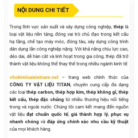
NỘI DUNG CHI TIẾT
Trong lĩnh vực sản xuất và xây dựng công nghiệp,
thép
là
loại vật liệu nền tảng, đóng vai trò chủ đạo trong kết cấu
hạ tầng, chế tạo máy móc, đóng tàu, xây dựng công trình
dân dụng lẫn công nghiệp nặng. Với khả năng chịu lực cao,
dẻo dai, dễ hàn cắt và linh hoạt trong gia công, thép đã trở
thành vật liệu không thể thay thế trong nhiều ngành kinh tế.
chokimloaivietnam.net
– trang web chính thức của
CÔNG TY VẬT LIỆU TITAN
, chuyên cung cấp đa dạng
các loại
thép carbon, thép hợp kim, thép không gỉ, thép
kết cấu, thép đặc chủng
từ nhiều thương hiệu nổi tiếng
trong và ngoài nước. Chúng tôi cam kết mang đến nguồn
vật liệu
đạt chuẩn quốc tế
,
giá thành hợp lý
,
phục vụ
nhanh chóng
và
đáp ứng chính xác nhu cầu kỹ thuật
của mọi khách hàng.