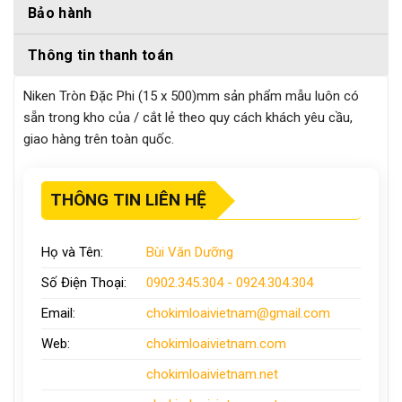
Bảo hành
Thông tin thanh toán
Niken Tròn Đặc Phi (15 x 500)mm sản phẩm mẫu luôn có
sẵn trong kho của / cắt lẻ theo quy cách khách yêu cầu,
giao hàng trên toàn quốc.
THÔNG TIN LIÊN HỆ
Họ và Tên:
Bùi Văn Dưỡng
Số Điện Thoại:
0902.345.304 - 0924.304.304
Email:
chokimloaivietnam
@gmail.com
Web:
chokimloaivietnam
.com
chokimloaivietnam
.net