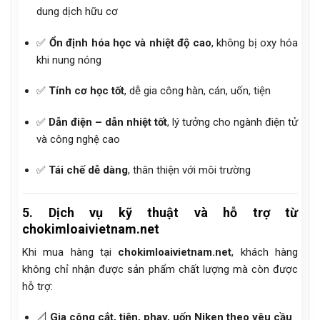
dung dịch hữu cơ
✅
Ổn định hóa học và nhiệt độ cao
, không bị oxy hóa
khi nung nóng
✅
Tính cơ học tốt
, dễ gia công hàn, cán, uốn, tiện
✅
Dẫn điện – dẫn nhiệt tốt
, lý tưởng cho ngành điện tử
và công nghệ cao
✅
Tái chế dễ dàng
, thân thiện với môi trường
5. Dịch vụ kỹ thuật và hỗ trợ từ
chokimloaivietnam.net
Khi mua hàng tại
chokimloaivietnam.net
, khách hàng
không chỉ nhận được sản phẩm chất lượng mà còn được
hỗ trợ:
📐
Gia công cắt, tiện, phay, uốn Niken theo yêu cầu