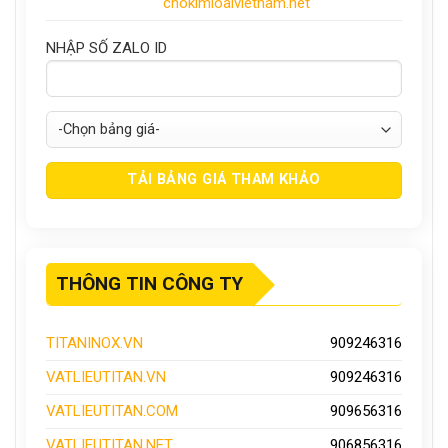
chokimloaivietnam.net
NHẬP SỐ ZALO ID
THÔNG TIN CÔNG TY
TITANINOX.VN
909246316
VATLIEUTITAN.VN
909246316
VATLIEUTITAN.COM
909656316
VATLIEUTITAN.NET
906856316