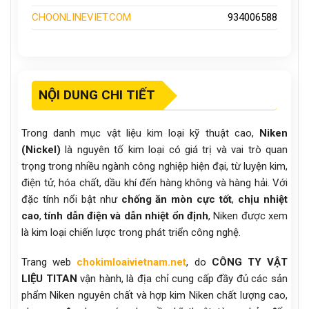
CHOONLINEVIET.COM
934006588
NỘI DUNG CHI TIẾT
Trong danh mục vật liệu kim loại kỹ thuật cao,
Niken
(Nickel)
là nguyên tố kim loại có giá trị và vai trò quan
trọng trong nhiều ngành công nghiệp hiện đại, từ luyện kim,
điện tử, hóa chất, dầu khí đến hàng không và hàng hải. Với
đặc tính nổi bật như
chống ăn mòn cực tốt
,
chịu nhiệt
cao
,
tính dẫn điện và dẫn nhiệt ổn định
, Niken được xem
là kim loại chiến lược trong phát triển công nghệ.
Trang web
chokimloaivietnam.net
, do
CÔNG TY VẬT
LIỆU TITAN
vận hành, là địa chỉ cung cấp đầy đủ các sản
phẩm Niken nguyên chất và hợp kim Niken chất lượng cao,