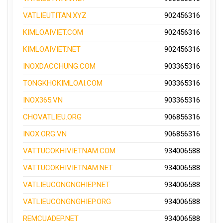
VATLIEUTITAN.XYZ
902456316
KIMLOAIVIET.COM
902456316
KIMLOAIVIET.NET
902456316
INOXDACCHUNG.COM
903365316
TONGKHOKIMLOAI.COM
903365316
INOX365.VN
903365316
CHOVATLIEU.ORG
906856316
INOX.ORG.VN
906856316
VATTUCOKHIVIETNAM.COM
934006588
VATTUCOKHIVIETNAM.NET
934006588
VATLIEUCONGNGHIEP.NET
934006588
VATLIEUCONGNGHIEP.ORG
934006588
REMCUADEP.NET
934006588