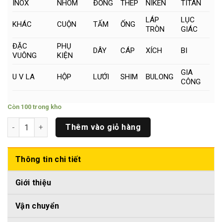
INOX
NHÔM
ĐỒNG
THÉP
NIKEN
TITAN
LÁP
LỤC
KHÁC
CUỘN
TẤM
ỐNG
TRÒN
GIÁC
ĐẶC
PHỤ
DÂY
CÁP
XÍCH
BI
VUÔNG
KIỆN
GIA
U V LA
HỘP
LƯỚI
SHIM
BULONG
CÔNG
Còn 100 trong kho
Niken Tròn Đặc Phi (15 x 500)mm số lượng
Thêm vào giỏ hàng
Thông tin chi tiết
Giới thiệu
Vận chuyển