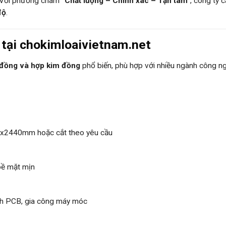
. Với phương châm
“Chất lượng – Chính xác – Tận tâm”
, công ty 
độ
.
 tại chokimloaivietnam.net
đồng và hợp kim đồng
phổ biến, phù hợp với nhiều ngành công n
x2440mm hoặc cắt theo yêu cầu
 bề mặt mịn
ch PCB, gia công máy móc