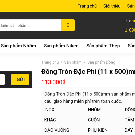
Trang chủ
Giới thiệu
Sản
ch
09
Sản phẩm Nhôm
Sản phẩm Niken
Sản phẩm Thép
Sản
Trang chủ
/
Sản phẩm
/
Sản phẩm Đồng
Đồng Tròn Đặc Phi (11 x 500)
113.000
₫
Đồng Tròn Đặc Phi (11 x 500)mm sản phẩm mẫu
cầu, giao hàng miễn phí trên toàn quốc.
INOX
NHÔM
ĐỒN
KHÁC
CUỘN
TẤM
ĐẶC VUÔNG
PHỤ KIỆN
DÂY