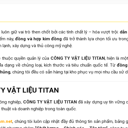
)
luôn giữ vai trò then chốt bởi các tính chất lý – hóa vượt trội:
dẫn
iểm này,
đồng và hợp kim đồng
đã trở thành lựa chọn tối ưu trong
n lạnh, xây dựng và thủ công mỹ nghệ.
 thuộc quyền quản lý của
CÔNG TY VẬT LIỆU TITAN
, hiện là m
 đa dạng về chủng loại, kích thước và tiêu chuẩn quốc tế. Từ
đồng 
chủng
, chúng tôi đều có sẵn hàng tại kho phục vụ mọi nhu cầu sử 
 TY VẬT LIỆU TITAN
công nghiệp,
CÔNG TY VẬT LIỆU TITAN
đã xây dựng uy tín vững c
 thuật và doanh nghiệp trong toàn quốc.
am.net
, chúng tôi luôn cập nhật đầy đủ thông tin sản phẩm, bảng g