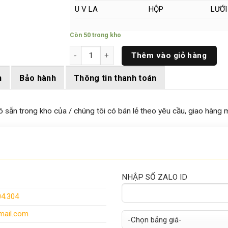
U V LA
HỘP
LƯỚI
Còn 50 trong kho
Đồng Tròn Đặc Phi (11 x 500)mm số lượng
Thêm vào giỏ hàng
n
Bảo hành
Thông tin thanh toán
n trong kho của / chúng tôi có bán lẻ theo yêu cầu, giao hàng mi
NHẬP SỐ ZALO ID
04.304
ail.com