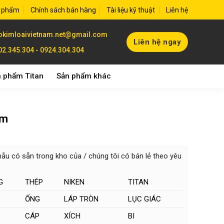
 phẩm
Chính sách bán hàng
Tài liệu kỹ thuật
Liên hệ
okimloaivietnam.net@gmail.com
Liên hệ ngay
02.345.304 - 0924.304.304
 phẩm Titan
Sản phẩm khác
mm
 có sẵn trong kho của / chúng tôi có bán lẻ theo yêu
G
THÉP
NIKEN
TITAN
ỐNG
LÁP TRÒN
LỤC GIÁC
CÁP
XÍCH
BI