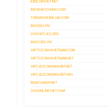
KIMLOAIVIET.NET
INOXDACCHUNG.COM
TONGKHOKIMLOAI.COM
INOX365.VN
CHOVATLIEU.ORG
INOX.ORG.VN
VATTUCOKHIVIETNAM.COM
VATTUCOKHIVIETNAM.NET
VATLIEUCONGNGHIEP.NET
VATLIEUCONGNGHIEP.ORG
REMCUADEP.NET
CHOONLINEVIET.COM