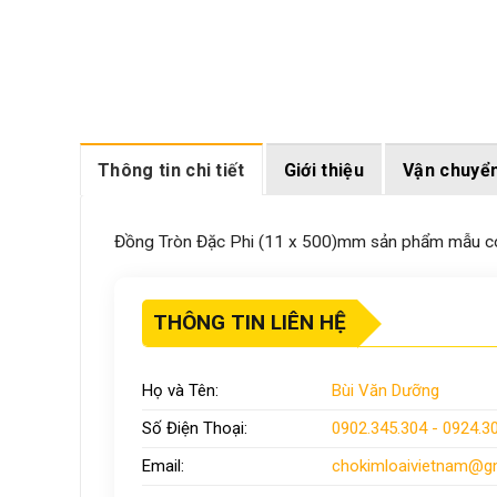
Thông tin chi tiết
Giới thiệu
Vận chuyể
Đồng Tròn Đặc Phi (11 x 500)mm sản phẩm mẫu có sẵ
THÔNG TIN LIÊN HỆ
Họ và Tên:
Bùi Văn Dưỡng
Số Điện Thoại:
0902.345.304 - 0924.3
Email:
chokimloaivietnam
@gm