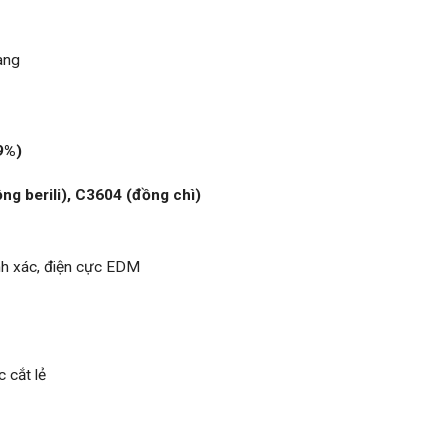
àng
9%)
g berili), C3604 (đồng chì)
ính xác, điện cực EDM
cắt lẻ