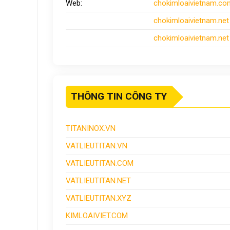
Web:
chokimloaivietnam
.co
chokimloaivietnam
.net
chokimloaivietnam.net
THÔNG TIN CÔNG TY
TITANINOX.VN
VATLIEUTITAN.VN
VATLIEUTITAN.COM
VATLIEUTITAN.NET
VATLIEUTITAN.XYZ
KIMLOAIVIET.COM