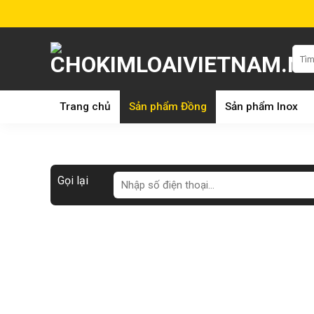
Skip
to
content
Tìm
kiếm:
Trang chủ
Sản phẩm Đồng
Sản phẩm Inox
Gọi lại