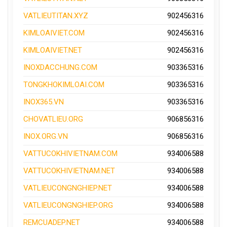
VATLIEUTITAN.XYZ
902456316
KIMLOAIVIET.COM
902456316
KIMLOAIVIET.NET
902456316
INOXDACCHUNG.COM
903365316
TONGKHOKIMLOAI.COM
903365316
INOX365.VN
903365316
CHOVATLIEU.ORG
906856316
INOX.ORG.VN
906856316
VATTUCOKHIVIETNAM.COM
934006588
VATTUCOKHIVIETNAM.NET
934006588
VATLIEUCONGNGHIEP.NET
934006588
VATLIEUCONGNGHIEP.ORG
934006588
REMCUADEP.NET
934006588