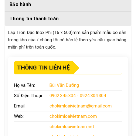
Bảo hành
Thông tin thanh toán
Láp Tròn Đặc Inox Phi (16 x 500)mm sản phẩm mẫu có sẵn
trong kho của / chúng tôi có bán lẻ theo yêu cầu, giao hàng
miễn phí trên toàn quốc.
THÔNG TIN LIÊN HỆ
Họ và Tên:
Bùi Văn Dưỡng
Số Điện Thoại:
0902.345.304 - 0924.304.304
Email:
chokimloaivietnam
@gmail.com
Web:
chokimloaivietnam
.com
chokimloaivietnam
.net