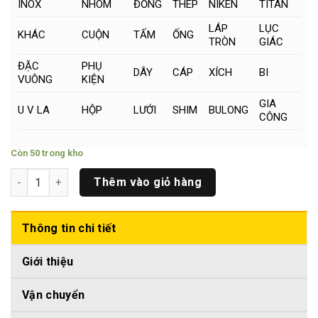
INOX
NHÔM
ĐỒNG
THÉP
NIKEN
TITAN
LÁP
LỤC
KHÁC
CUỘN
TẤM
ỐNG
TRÒN
GIÁC
ĐẶC
PHỤ
DÂY
CÁP
XÍCH
BI
VUÔNG
KIỆN
GIA
U V LA
HỘP
LƯỚI
SHIM
BULONG
CÔNG
Còn 50 trong kho
Láp Tròn Đặc Inox Phi (16 x 500)mm số lượng
Thêm vào giỏ hàng
Thông tin chi tiết
Giới thiệu
Vận chuyển