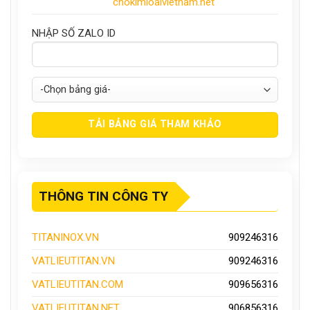
chokimloaivietnam.net
NHẬP SỐ ZALO ID
THÔNG TIN CÔNG TY
TITANINOX.VN
909246316
VATLIEUTITAN.VN
909246316
VATLIEUTITAN.COM
909656316
VATLIEUTITAN.NET
906856316