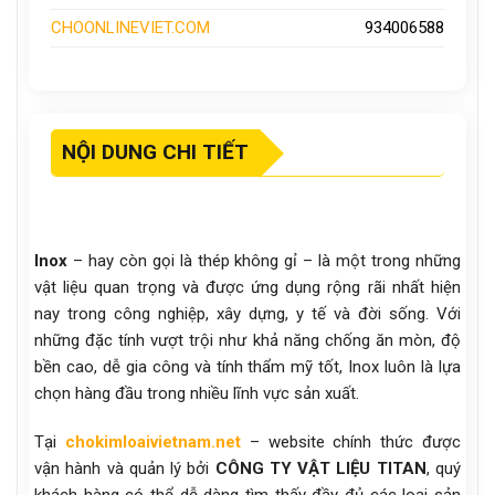
CHOONLINEVIET.COM
934006588
NỘI DUNG CHI TIẾT
Inox
– hay còn gọi là thép không gỉ – là một trong những
vật liệu quan trọng và được ứng dụng rộng rãi nhất hiện
nay trong công nghiệp, xây dựng, y tế và đời sống. Với
những đặc tính vượt trội như khả năng chống ăn mòn, độ
bền cao, dễ gia công và tính thẩm mỹ tốt, Inox luôn là lựa
chọn hàng đầu trong nhiều lĩnh vực sản xuất.
Tại
chokimloaivietnam.net
– website chính thức được
vận hành và quản lý bởi
CÔNG TY VẬT LIỆU TITAN
, quý
khách hàng có thể dễ dàng tìm thấy đầy đủ các loại sản