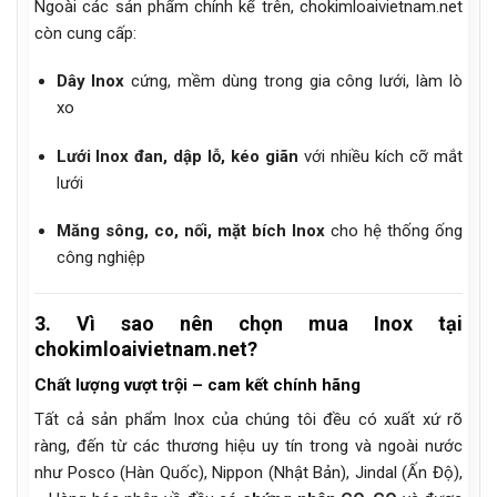
Ngoài các sản phẩm chính kể trên, chokimloaivietnam.net
còn cung cấp:
Dây Inox
cứng, mềm dùng trong gia công lưới, làm lò
xo
Lưới Inox đan, dập lỗ, kéo giãn
với nhiều kích cỡ mắt
lưới
Măng sông, co, nối, mặt bích Inox
cho hệ thống ống
công nghiệp
3. Vì sao nên chọn mua Inox tại
chokimloaivietnam.net?
Chất lượng vượt trội – cam kết chính hãng
Tất cả sản phẩm Inox của chúng tôi đều có xuất xứ rõ
ràng, đến từ các thương hiệu uy tín trong và ngoài nước
như Posco (Hàn Quốc), Nippon (Nhật Bản), Jindal (Ấn Độ),