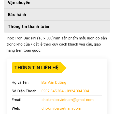
Vận chuyển
Bảo hành
Thông tin thanh toán
Inox Tròn Đặc Phi (16 x 500)mm sản phẩm mẫu luôn có sẵn
trong kho của / cắt lẻ theo quy cách khách yêu cầu, giao
hàng trên toàn quốc.
THÔNG TIN LIÊN HỆ
Họ và Tên:
Bùi Văn Dưỡng
Số Điện Thoại:
0902.345.304 - 0924.304.304
Email:
chokimloaivietnam
@gmail.com
Web:
chokimloaivietnam
.com