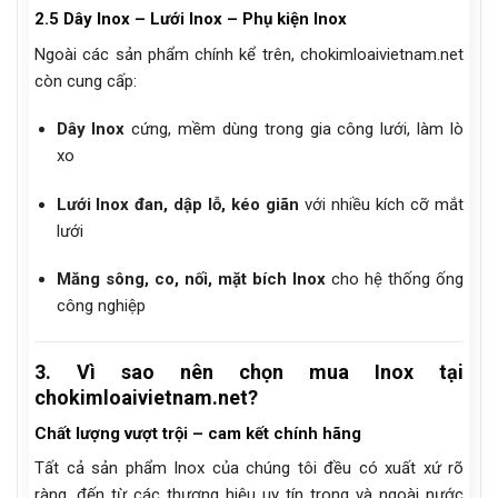
2.5 Dây Inox – Lưới Inox – Phụ kiện Inox
Ngoài các sản phẩm chính kể trên, chokimloaivietnam.net
còn cung cấp:
Dây Inox
cứng, mềm dùng trong gia công lưới, làm lò
xo
Lưới Inox đan, dập lỗ, kéo giãn
với nhiều kích cỡ mắt
lưới
Măng sông, co, nối, mặt bích Inox
cho hệ thống ống
công nghiệp
3. Vì sao nên chọn mua Inox tại
chokimloaivietnam.net?
Chất lượng vượt trội – cam kết chính hãng
Tất cả sản phẩm Inox của chúng tôi đều có xuất xứ rõ
ràng, đến từ các thương hiệu uy tín trong và ngoài nước