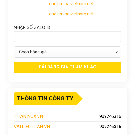
chokimloaivietnam
.net
chokimloaivietnam.net
NHẬP SỐ ZALO ID
THÔNG TIN CÔNG TY
TITANINOX.VN
909246316
VATLIEUTITAN.VN
909246316