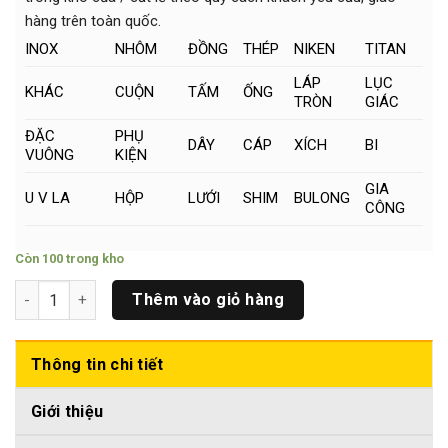
hàng trên toàn quốc.
INOX
NHÔM
ĐỒNG
THÉP
NIKEN
TITAN
LÁP
LỤC
KHÁC
CUỘN
TẤM
ỐNG
TRÒN
GIÁC
ĐẶC
PHỤ
DÂY
CÁP
XÍCH
BI
VUÔNG
KIỆN
GIA
U V LA
HỘP
LƯỚI
SHIM
BULONG
CÔNG
Còn 100 trong kho
Inox Tròn Đặc Phi (16 x 500)mm số lượng
Thêm vào giỏ hàng
Thông tin chi tiết
Giới thiệu