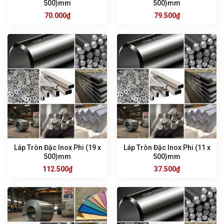
500)mm
500)mm
70.000
₫
79.500
₫
Láp Tròn Đặc Inox Phi (19 x
Láp Tròn Đặc Inox Phi (11 x
500)mm
500)mm
112.500
₫
37.500
₫