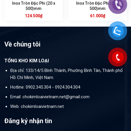
Inox Tròn Đặc Phi (20 x
Inox Tròn Đặc Phi (14 x
500)mm
500)mm
124.500
₫
61.000
₫
Về chúng tôi
TỔNG KHO KIM LOẠI
Địa chỉ: 133/14/5 Bình Thành, Phường Bình Tân, Thành phố
Hồ Chí Minh, Việt Nam.
Hotline: 0902.345.304 - 0924.304.304
Email: chokimloaivietnam.net@gmail.com
Web: chokimloaivietnam.net
Đăng ký nhận tin