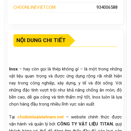
CHOONLINEVIET.COM
934006588
NỘI DUNG CHI TIẾT
Inox
– hay còn gọi là thép không gỉ – là một trong những
vật liệu quan trọng và được ứng dụng rộng rãi nhất hiện
nay trong công nghiệp, xây dựng, y tế và đời sống. Với
những đặc tính vượt trội như khả năng chống ăn mòn, độ
bền cao, dễ gia công và tính thẩm mỹ tốt, Inox luôn là lựa
chọn hàng đầu trong nhiều lĩnh vực sản xuất.
Tại
chokimloaivietnam.net
– website chính thức được
vận hành và quản lý bởi
CÔNG TY VẬT LIỆU TITAN
, quý
khách hàng có thể dễ dàng tìm thấy đầy đủ các loại sản