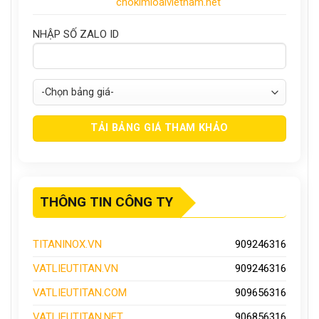
chokimloaivietnam.net
NHẬP SỐ ZALO ID
THÔNG TIN CÔNG TY
TITANINOX.VN
909246316
VATLIEUTITAN.VN
909246316
VATLIEUTITAN.COM
909656316
VATLIEUTITAN.NET
906856316