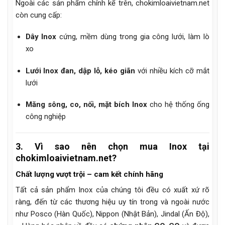
Ngoài các sản phẩm chính kể trên, chokimloaivietnam.net
còn cung cấp:
Dây Inox
cứng, mềm dùng trong gia công lưới, làm lò
xo
Lưới Inox đan, dập lỗ, kéo giãn
với nhiều kích cỡ mắt
lưới
Măng sông, co, nối, mặt bích Inox
cho hệ thống ống
công nghiệp
3. Vì sao nên chọn mua Inox tại
chokimloaivietnam.net?
Chất lượng vượt trội – cam kết chính hãng
Tất cả sản phẩm Inox của chúng tôi đều có xuất xứ rõ
ràng, đến từ các thương hiệu uy tín trong và ngoài nước
như Posco (Hàn Quốc), Nippon (Nhật Bản), Jindal (Ấn Độ),