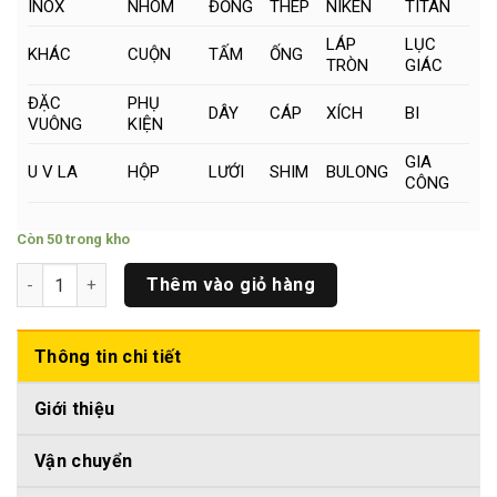
INOX
NHÔM
ĐỒNG
THÉP
NIKEN
TITAN
LÁP
LỤC
KHÁC
CUỘN
TẤM
ỐNG
TRÒN
GIÁC
ĐẶC
PHỤ
DÂY
CÁP
XÍCH
BI
VUÔNG
KIỆN
GIA
U V LA
HỘP
LƯỚI
SHIM
BULONG
CÔNG
Còn 50 trong kho
Láp Tròn Đặc Inox Phi (12 x 500)mm số lượng
Thêm vào giỏ hàng
Thông tin chi tiết
Giới thiệu
Vận chuyển