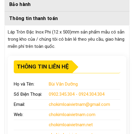
Bảo hành
Thông tin thanh toán
Láp Tròn Đặc Inox Phi (12 x 500)mm sản phẩm mẫu có sẵn
trong kho của / chúng tôi có bán lẻ theo yêu cầu, giao hàng
miễn phí trên toàn quốc.
THÔNG TIN LIÊN HỆ
Họ và Tên:
Bùi Văn Dưỡng
Số Điện Thoại:
0902.345.304 - 0924.304.304
Email:
chokimloaivietnam
@gmail.com
Web:
chokimloaivietnam
.com
chokimloaivietnam
.net