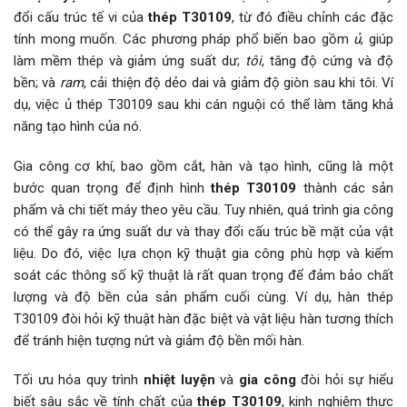
đổi cấu trúc tế vi của
thép T30109
, từ đó điều chỉnh các đặc
tính mong muốn. Các phương pháp phổ biến bao gồm
ủ
, giúp
làm mềm thép và giảm ứng suất dư;
tôi
, tăng độ cứng và độ
bền; và
ram
, cải thiện độ dẻo dai và giảm độ giòn sau khi tôi. Ví
dụ, việc ủ thép T30109 sau khi cán nguội có thể làm tăng khả
năng tạo hình của nó.
Gia công cơ khí, bao gồm cắt, hàn và tạo hình, cũng là một
bước quan trọng để định hình
thép T30109
thành các sản
phẩm và chi tiết máy theo yêu cầu. Tuy nhiên, quá trình gia công
có thể gây ra ứng suất dư và thay đổi cấu trúc bề mặt của vật
liệu. Do đó, việc lựa chọn kỹ thuật gia công phù hợp và kiểm
soát các thông số kỹ thuật là rất quan trọng để đảm bảo chất
lượng và độ bền của sản phẩm cuối cùng. Ví dụ, hàn thép
T30109 đòi hỏi kỹ thuật hàn đặc biệt và vật liệu hàn tương thích
để tránh hiện tượng nứt và giảm độ bền mối hàn.
Tối ưu hóa quy trình
nhiệt luyện
và
gia công
đòi hỏi sự hiểu
biết sâu sắc về tính chất của
thép T30109
, kinh nghiệm thực