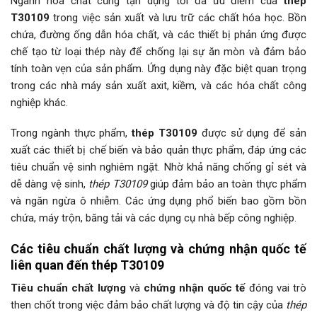
Ngành hóa chất cũng tận dụng tối đa ưu điểm của
thép
T30109
trong việc sản xuất và lưu trữ các chất hóa học. Bồn
chứa, đường ống dẫn hóa chất, và các thiết bị phản ứng được
chế tạo từ loại thép này để chống lại sự ăn mòn và đảm bảo
tính toàn vẹn của sản phẩm. Ứng dụng này đặc biệt quan trọng
trong các nhà máy sản xuất axit, kiềm, và các hóa chất công
nghiệp khác.
Trong ngành thực phẩm,
thép T30109
được sử dụng để sản
xuất các thiết bị chế biến và bảo quản thực phẩm, đáp ứng các
tiêu chuẩn vệ sinh nghiêm ngặt. Nhờ khả năng chống gỉ sét và
dễ dàng vệ sinh,
thép T30109
giúp đảm bảo an toàn thực phẩm
và ngăn ngừa ô nhiễm. Các ứng dụng phổ biến bao gồm bồn
chứa, máy trộn, băng tải và các dụng cụ nhà bếp công nghiệp.
Các tiêu chuẩn chất lượng và chứng nhận quốc tế
liên quan đến
thép T30109
Tiêu chuẩn chất lượng
và
chứng nhận quốc tế
đóng vai trò
then chốt trong việc đảm bảo chất lượng và độ tin cậy của
thép