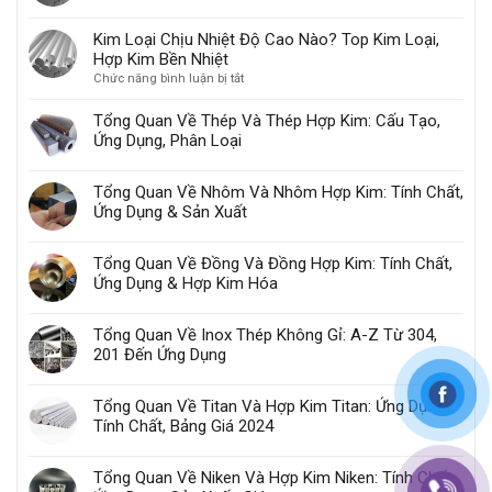
Nhôm
Được
Kim Loại Chịu Nhiệt Độ Cao Nào? Top Kim Loại,
Ứng
Hợp Kim Bền Nhiệt
Dụng
ở
Chức năng bình luận bị tắt
Gì
Kim
Trong
Loại
Công
Tổng Quan Về Thép Và Thép Hợp Kim: Cấu Tạo,
Chịu
Nghiệp?
Ứng Dụng, Phân Loại
Nhiệt
Độ
Tổng Quan Về Nhôm Và Nhôm Hợp Kim: Tính Chất,
Cao
Nào?
Ứng Dụng & Sản Xuất
Top
Kim
Tổng Quan Về Đồng Và Đồng Hợp Kim: Tính Chất,
Loại,
Ứng Dụng & Hợp Kim Hóa
Hợp
Kim
Bền
Tổng Quan Về Inox Thép Không Gỉ: A-Z Từ 304,
Nhiệt
201 Đến Ứng Dụng
Tổng Quan Về Titan Và Hợp Kim Titan: Ứng Dụng,
Tính Chất, Bảng Giá 2024
Tổng Quan Về Niken Và Hợp Kim Niken: Tính Chất,