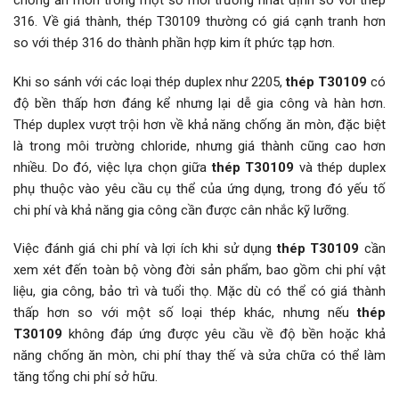
chống ăn mòn trong một số môi trường nhất định so với thép
316. Về giá thành, thép T30109 thường có giá cạnh tranh hơn
so với thép 316 do thành phần hợp kim ít phức tạp hơn.
Khi so sánh với các loại thép duplex như 2205,
thép T30109
có
độ bền thấp hơn đáng kể nhưng lại dễ gia công và hàn hơn.
Thép duplex vượt trội hơn về khả năng chống ăn mòn, đặc biệt
là trong môi trường chloride, nhưng giá thành cũng cao hơn
nhiều. Do đó, việc lựa chọn giữa
thép T30109
và thép duplex
phụ thuộc vào yêu cầu cụ thể của ứng dụng, trong đó yếu tố
chi phí và khả năng gia công cần được cân nhắc kỹ lưỡng.
Việc đánh giá chi phí và lợi ích khi sử dụng
thép T30109
cần
xem xét đến toàn bộ vòng đời sản phẩm, bao gồm chi phí vật
liệu, gia công, bảo trì và tuổi thọ. Mặc dù có thể có giá thành
thấp hơn so với một số loại thép khác, nhưng nếu
thép
T30109
không đáp ứng được yêu cầu về độ bền hoặc khả
năng chống ăn mòn, chi phí thay thế và sửa chữa có thể làm
tăng tổng chi phí sở hữu.