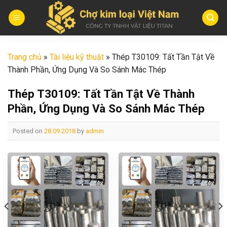
Skip
to
content
Trang chủ
»
Tài liệu kỹ thuật
»
Thép T30109: Tất Tần Tật Về
Thành Phần, Ứng Dụng Và So Sánh Mác Thép
Thép T30109: Tất Tần Tật Về Thành
Phần, Ứng Dụng Và So Sánh Mác Thép
Posted on
28.09.2018
by
admin