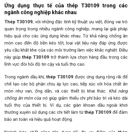
Ứng dụng thực tế của
thép T30109
trong các
ngành công nghiệp khác nhau
Thép T30109
, với những đặc tính kỹ thuật ưu việt, đóng vai trò
quan trọng trong nhiều ngành công nghiệp, mang lại giải pháp
hiệu quả cho các ứng dụng khác nhau. Từ khả năng chống ăn
mòn cao đến độ bền kéo tốt, loại vật liệu này đáp ứng được
yêu cầu khắt khe của các môi trường làm việc khắc nghiệt. Điều
này giúp
thép T30109
trở thành lựa chọn hàng đầu trong các
lĩnh vực đòi hỏi độ tin cậy và tuổi thọ cao.
Trong ngành dầu khí,
thép T30109
được ứng dụng rộng rãi để
chế tạo các bộ phận chịu áp lực cao, tiếp xúc với hóa chất ăn
mòn như van, ống dẫn, và các thiết bị khai thác.
Khả năng
chống ăn mòn
của nó giúp giảm thiểu chi phí bảo trì và kéo dài
tuổi thọ của thiết bị. Ví dụ, các giàn khoan dầu ngoài khơi
thường xuyên sử dụng các chi tiết làm từ
thép T30109
để đảm
bảo an toàn và hiệu quả hoạt động.