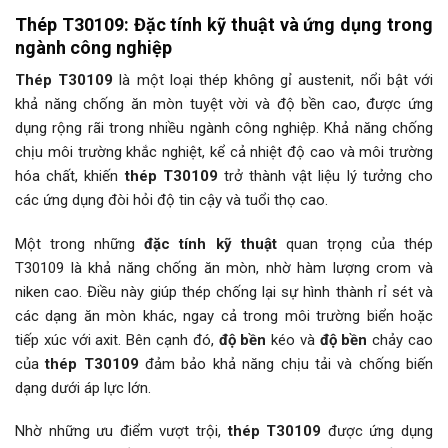
Thép T30109
: Đặc tính kỹ thuật và ứng dụng trong
ngành công nghiệp
Thép T30109
là một loại thép không gỉ austenit, nổi bật với
khả năng chống ăn mòn tuyệt vời và độ bền cao, được ứng
dụng rộng rãi trong nhiều ngành công nghiệp. Khả năng chống
chịu môi trường khắc nghiệt, kể cả nhiệt độ cao và môi trường
hóa chất, khiến
thép T30109
trở thành vật liệu lý tưởng cho
các ứng dụng đòi hỏi độ tin cậy và tuổi thọ cao.
Một trong những
đặc tính kỹ thuật
quan trọng của thép
T30109 là khả năng chống ăn mòn, nhờ hàm lượng crom và
niken cao. Điều này giúp thép chống lại sự hình thành rỉ sét và
các dạng ăn mòn khác, ngay cả trong môi trường biển hoặc
tiếp xúc với axit. Bên cạnh đó,
độ bền
kéo và
độ bền
chảy cao
của
thép T30109
đảm bảo khả năng chịu tải và chống biến
dạng dưới áp lực lớn.
Nhờ những ưu điểm vượt trội,
thép T30109
được ứng dụng