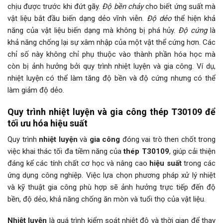
chịu được trước khi đứt gãy.
Độ bền chảy
cho biết ứng suất mà
vật liệu bắt đầu biến dạng dẻo vĩnh viễn.
Độ dẻo
thể hiện khả
năng của vật liệu biến dạng mà không bị phá hủy.
Độ cứng
là
khả năng chống lại sự xâm nhập của một vật thể cứng hơn. Các
chỉ số này không chỉ phụ thuộc vào thành phần hóa học mà
còn bị ảnh hưởng bởi quy trình nhiệt luyện và gia công. Ví dụ,
nhiệt luyện có thể làm tăng độ bền và độ cứng nhưng có thể
làm giảm độ dẻo.
Quy trình
nhiệt luyện
và
gia công thép T30109
để
tối ưu hóa hiệu suất
Quy trình
nhiệt luyện
và
gia công
đóng vai trò then chốt trong
việc khai thác tối đa tiềm năng của
thép T30109
, giúp cải thiện
đáng kể các tính chất cơ học và nâng cao
hiệu suất
trong các
ứng dụng công nghiệp. Việc lựa chọn phương pháp xử lý nhiệt
và kỹ thuật gia công phù hợp sẽ ảnh hưởng trực tiếp đến độ
bền, độ dẻo, khả năng chống ăn mòn và tuổi thọ của vật liệu.
Nhiệt luyện
là quá trình kiểm soát nhiệt độ và thời gian để thay