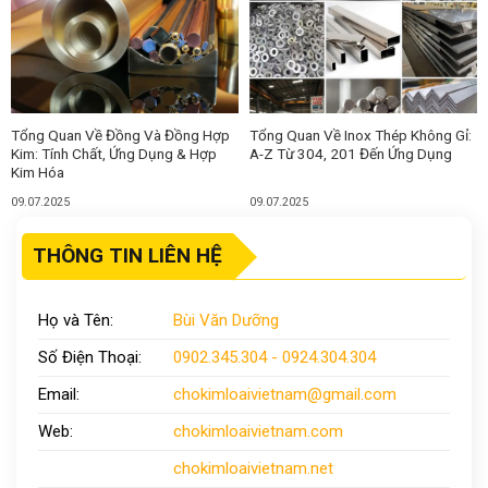
Tổng Quan Về Đồng Và Đồng Hợp
Tổng Quan Về Inox Thép Không Gỉ:
Kim: Tính Chất, Ứng Dụng & Hợp
A-Z Từ 304, 201 Đến Ứng Dụng
Kim Hóa
09.07.2025
09.07.2025
THÔNG TIN LIÊN HỆ
Họ và Tên:
Bùi Văn Dưỡng
Số Điện Thoại:
0902.345.304 - 0924.304.304
Email:
chokimloaivietnam
@gmail.com
Web:
chokimloaivietnam
.com
chokimloaivietnam
.net