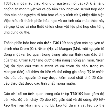
T30109, một mác thép không gỉ austenit, nổi bật với khả năng
chống ăn mòn tuyệt vời và độ bền cao, nhờ vào sự kết hợp độc
đáo của các nguyên tố hóa học và quy trình xử lý nhiệt đặc biệt.
Việc hiểu rõ thành phần hóa học và cơ tính của mác thép này
sẽ giúp kỹ sư và nhà thiết kế lựa chọn vật liệu phù hợp cho từng
ứng dụng cụ thể.
Thành phần hóa học của
thép T30109
bao gồm các nguyên tố
chính như Crom (Cr), Niken (Ni), và Mangan (Mn), mỗi nguyên tố
đóng một vai trò quan trọng trong việc cải thiện các đặc tính
của thép. Crom (Cr) tăng cường khả năng chống ăn mòn, Niken
(Ni) ổn định cấu trúc austenit và cải thiện độ dẻo, trong khi
Mangan (Mn) cải thiện độ bền và khả năng gia công. Tỷ lệ chính
xác của các nguyên tố này được kiểm soát chặt chẽ để đảm
bảo thép đạt được các tính chất mong muốn.
Các
chỉ số cơ tính
quan trọng của
thép T30109
bao gồm độ
bền kéo, độ bền chảy, độ dẻo (độ giãn dài) và độ cứng.
Độ bền
kéo
thể hiện khả năng chịu lực kéo tối đa mà vật liệu có thể