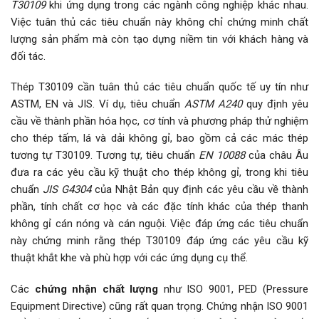
T30109
khi ứng dụng trong các ngành công nghiệp khác nhau.
Việc tuân thủ các tiêu chuẩn này không chỉ chứng minh chất
lượng sản phẩm mà còn tạo dựng niềm tin với khách hàng và
đối tác.
Thép T30109 cần tuân thủ các tiêu chuẩn quốc tế uy tín như
ASTM, EN và JIS. Ví dụ, tiêu chuẩn
ASTM A240
quy định yêu
cầu về thành phần hóa học, cơ tính và phương pháp thử nghiệm
cho thép tấm, lá và dải không gỉ, bao gồm cả các mác thép
tương tự T30109. Tương tự, tiêu chuẩn
EN 10088
của châu Âu
đưa ra các yêu cầu kỹ thuật cho thép không gỉ, trong khi tiêu
chuẩn
JIS G4304
của Nhật Bản quy định các yêu cầu về thành
phần, tính chất cơ học và các đặc tính khác của thép thanh
không gỉ cán nóng và cán nguội. Việc đáp ứng các tiêu chuẩn
này chứng minh rằng thép T30109 đáp ứng các yêu cầu kỹ
thuật khắt khe và phù hợp với các ứng dụng cụ thể.
Các
chứng nhận chất lượng
như ISO 9001, PED (Pressure
Equipment Directive) cũng rất quan trọng. Chứng nhận ISO 9001