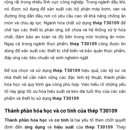
rộng rãi trong nhiều lĩnh vực công nghiệp. Trong ngành dầu khí,
nó được sử dụng để sản xuất các bộ phận máy bơm, van và
đường ống dẫn dầu, nơi có yêu cầu cao về khả năng chống ăn
mòn và chịu áp lực. Ngành hóa chất sử dụng
thép T30109
để
chế tạo các thiết bị phản ứng, bể chứa và hệ thống xử lý hóa
chất, đảm bảo an toàn và độ bền trong môi trường ăn mòn.
Ngay cả trong ngành thực phẩm,
thép T30109
cũng được tin
dùng để sản xuất các thiết bị chế biến và bảo quản thực phẩm,
đáp ứng các tiêu chuẩn vệ sinh nghiêm ngặt.
Để lựa chọn và sử dụng
thép T30109
hiệu quả, các kỹ sư và
nhà thiết kế cần nắm vững các đặc tính kỹ thuật, thành phần
hóa học và quy trình gia công phù hợp. Việc hiểu rõ những yếu
tố này giúp tối ưu hóa hiệu suất và kéo dài tuổi thọ của các sản
phẩm và thiết bị sử dụng
thép T30109
.
Thành phần hóa học và cơ tính của thép T30109
Thành phần hóa học
và
cơ tính
là hai yếu tố then chốt quyết
định đến
ứng dụng
và
hiệu suất
của
thép T30109
. Thép